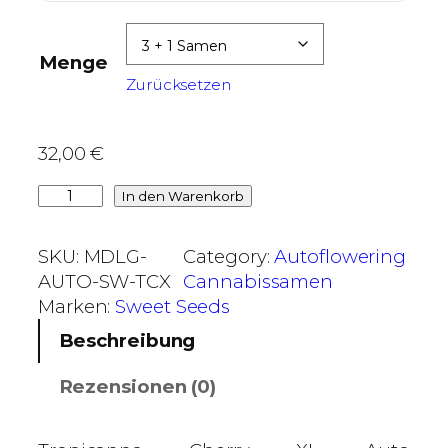
,
0
Menge
0
Zurücksetzen
€
b
32,00
€
i
T
In den Warenkorb
s
r
5
o
3
SKU:
MDLG-
Category:
Autoflowering
p
,
AUTO-SW-TCX
Cannabissamen
i
0
Marken:
Sweet Seeds
c
0
Beschreibung
a
n
€
Rezensionen (0)
n
a
C