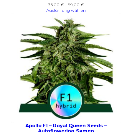
Preisspanne:
36,00
€
–
99,00
€
36,00 €
Ausführung wählen
bis
99,00 €
Apollo F1 – Royal Queen Seeds –
Autoflowering Samen