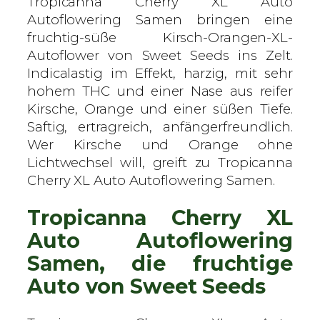
Tropicanna Cherry XL Auto
h
Autoflowering Samen bringen eine
e
fruchtig-süße Kirsch-Orangen-XL-
r
Autoflower von Sweet Seeds ins Zelt.
r
Indicalastig im Effekt, harzig, mit sehr
y
hohem THC und einer Nase aus reifer
X
Kirsche, Orange und einer süßen Tiefe.
L
Saftig, ertragreich, anfängerfreundlich.
A
Wer Kirsche und Orange ohne
u
Lichtwechsel will, greift zu Tropicanna
t
Cherry XL Auto Autoflowering Samen.
o
Tropicanna Cherry XL
–
S
Auto Autoflowering
w
Samen, die fruchtige
e
Auto von Sweet Seeds
e
t