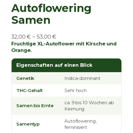
Autoflowering
Samen
P
32,00
€
–
53,00
€
r
Fruchtige XL-Autoflower mit Kirsche und
Orange.
e
i
Eigenschaften auf einen Blick
s
s
Genetik
Indica-dominant
p
a
THC-Gehalt
Sehr hoch
n
n
ca. 9 bis 10 Wochen ab
Samen bis Ernte
Keimung
e
:
Autoflowering,
Samentyp
3
feminisiert
2