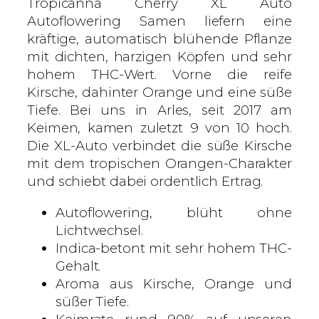
S
Tropicanna Cherry XL Auto
e
Autoflowering Samen liefern eine
e
kräftige, automatisch blühende Pflanze
d
mit dichten, harzigen Köpfen und sehr
s
hohem THC-Wert. Vorne die reife
–
Kirsche, dahinter Orange und eine süße
A
Tiefe. Bei uns in Arles, seit 2017 am
u
Keimen, kamen zuletzt 9 von 10 hoch.
t
Die XL-Auto verbindet die süße Kirsche
o
mit dem tropischen Orangen-Charakter
f
und schiebt dabei ordentlich Ertrag.
l
Autoflowering, blüht ohne
o
Lichtwechsel.
w
Indica-betont mit sehr hohem THC-
e
Gehalt.
r
Aroma aus Kirsche, Orange und
i
süßer Tiefe.
n