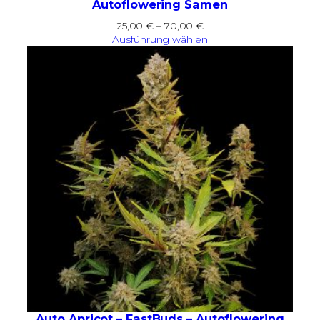
Autoflowering Samen
Preisspanne:
25,00
€
–
70,00
€
25,00 €
Ausführung wählen
bis
70,00 €
Auto Apricot – FastBuds – Autoflowering