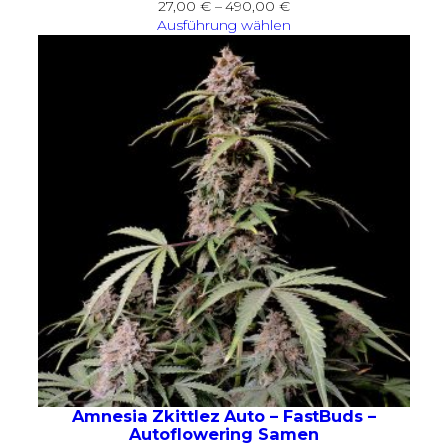
Preisspanne:
27,00
€
–
490,00
€
27,00 €
Ausführung wählen
bis
490,00 €
Amnesia Zkittlez Auto – FastBuds –
Autoflowering Samen