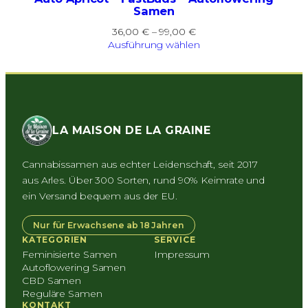
Samen
Preisspanne:
36,00
€
–
99,00
€
36,00 €
Ausführung wählen
bis
99,00 €
LA MAISON DE LA GRAINE
Cannabissamen aus echter Leidenschaft, seit 2017
aus Arles. Über 300 Sorten, rund 90% Keimrate und
ein Versand bequem aus der EU.
Nur für Erwachsene ab 18 Jahren
KATEGORIEN
SERVICE
Feminisierte Samen
Impressum
Autoflowering Samen
CBD Samen
Reguläre Samen
KONTAKT