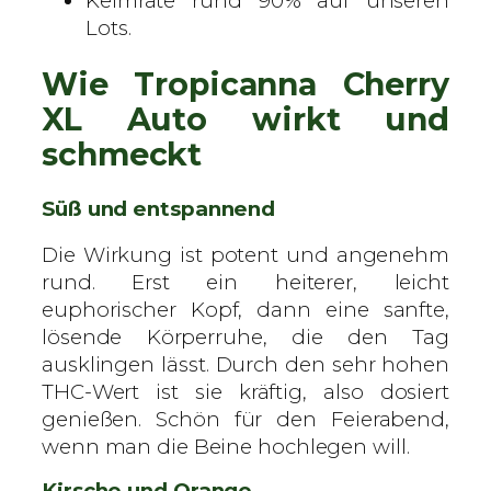
Keimrate rund 90% auf unseren
g
Lots.
S
a
Wie Tropicanna Cherry
m
e
XL Auto wirkt und
n
schmeckt
M
e
Süß und entspannend
n
g
Die Wirkung ist potent und angenehm
e
rund. Erst ein heiterer, leicht
euphorischer Kopf, dann eine sanfte,
lösende Körperruhe, die den Tag
ausklingen lässt. Durch den sehr hohen
THC-Wert ist sie kräftig, also dosiert
genießen. Schön für den Feierabend,
wenn man die Beine hochlegen will.
Kirsche und Orange