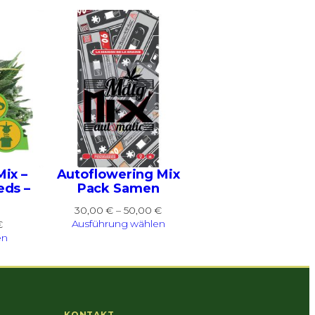
ix –
Autoflowering Mix
eds –
Pack Samen
Preisspanne:
30,00
€
–
50,00
€
30,00 €
Preisspanne:
Ausführung wählen
€
bis
18,00 €
en
50,00 €
bis
27,00 €
KONTAKT