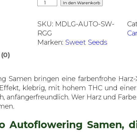
0
R
In den Warenkorb
e
€
d
SKU:
MDLG-AUTO-SW-
Ca
b
G
RGG
Ca
i
o
Marken:
Sweet Seeds
s
r
(0)
5
i
3
l
,
l
ring Samen bringen eine farbenfrohe Harz
0
a
m Effekt, klebrig, mit hohem THC und ein
0
G
h, anfängerfreundlich. Wer Harz und Farbe 
i
amen.
€
r
l
uto Autoflowering Samen, 
X