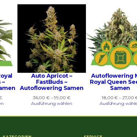
Royal
Auto Apricot –
Autoflowering M
 –
FastBuds –
Royal Queen Se
Samen
Autoflowering Samen
Samen
Preisspanne:
Preisspanne:
€
36,00
€
–
99,00
€
18,00
€
–
27,00
25,00 €
36,00 €
en
Ausführung wählen
Ausführung wähl
bis
bis
70,00 €
99,00 €
KATEGORIEN
SERVICE