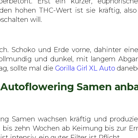
rbetont. Erst ein kurzer, euphorisch
s
den hohen THC-Wert ist sie kräftig, als
–
chalten will.
A
u
t
ich. Schoko und Erde vorne, dahinter ein
o
ollmundig und dunkel, mit langem Abgan
f
g, sollte mal die
Gorilla Girl XL Auto
danebe
l
o
to Autoflowering Samen anb
w
e
r
i
ring Samen wachsen kräftig und produzie
n
eun bis zehn Wochen ab Keimung bis zur E
g
t intensiv, ein guter Filter ist Pflicht.