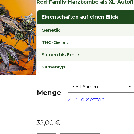
r
Red-Family-Harzbombe als XL-Autofl
e
Eigenschaften auf einen Blick
i
s
Genetik
s
THC-Gehalt
p
Samen bis Ernte
a
n
Samentyp
n
e
:
Menge
Zurücksetzen
3
2
,
32,00
€
0