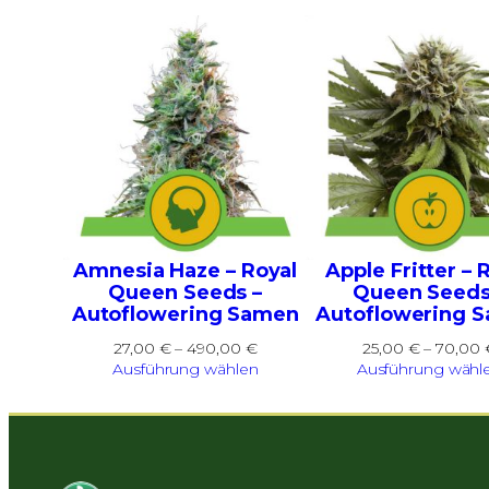
Amnesia Haze – Royal
Apple Fritter – 
Queen Seeds –
Queen Seeds
Autoflowering Samen
Autoflowering 
Preisspanne:
27,00
€
–
490,00
€
25,00
€
–
70,00
27,00 €
Ausführung wählen
Ausführung wähl
bis
490,00 €