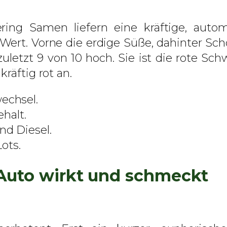
L
A
ering Samen liefern eine kräftige, auto
u
rt. Vorne die erdige Süße, dahinter Scho
t
letzt 9 von 10 hoch. Sie ist die rote Schwe
o
räftig rot an.
–
S
echsel.
w
halt.
e
nd Diesel.
e
ots.
t
L Auto wirkt und schmeckt
S
e
e
d