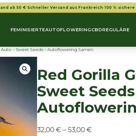
sand ab 50 €
·
Schneller Versand aus Frankreich
·
100 % sichere
FEMINISIERTE
AUTOFLOWERING
CBD
REGULÄRE
 XL Auto – Sweet Seeds – Autoflowering Samen
Red Gorilla G
Sweet Seeds
Autofloweri
P
32,00
€
–
53,00
€