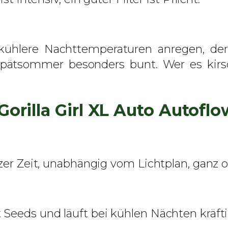
S
a
m
kühlere Nachttemperaturen anregen, der 
e
ätsommer besonders bunt. Wer es kirsc
n
M
e
Gorilla Girl XL Auto Autof
n
g
e
rzer Zeit, unabhängig vom Lichtplan, ganz
Seeds und läuft bei kühlen Nächten kräftig