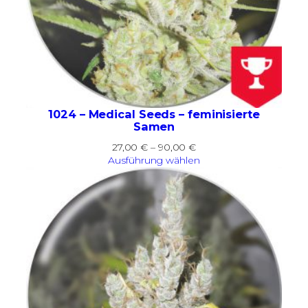
1024 – Medical Seeds – feminisierte
Samen
Preisspanne:
27,00
€
–
90,00
€
27,00 €
Ausführung wählen
bis
90,00 €