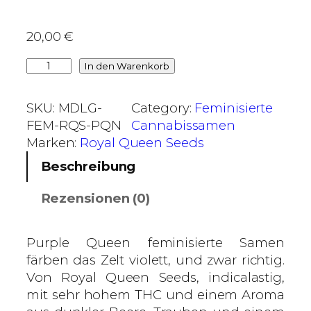
0
20,00
€
€
b
P
In den Warenkorb
i
u
s
r
SKU:
MDLG-
Category:
Feminisierte
5
p
FEM-RQS-PQN
Cannabissamen
4
l
Marken:
Royal Queen Seeds
,
e
Beschreibung
0
Q
0
u
Rezensionen (0)
e
€
e
n
Purple Queen feminisierte Samen
–
färben das Zelt violett, und zwar richtig.
R
Von Royal Queen Seeds, indicalastig,
o
mit sehr hohem THC und einem Aroma
y