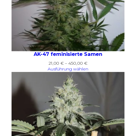
AK-47 feminisierte Samen
Preisspanne:
21,00
€
–
450,00
€
21,00 €
Ausführung wählen
bis
450,00 €