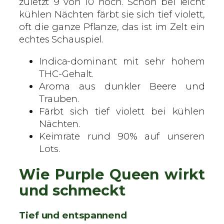
zuletzt 9 von 10 hoch. Schon bei leicht
i
kühlen Nächten färbt sie sich tief violett,
s
oft die ganze Pflanze, das ist im Zelt ein
i
echtes Schauspiel.
e
Indica-dominant mit sehr hohem
r
THC-Gehalt.
t
Aroma aus dunkler Beere und
e
Trauben.
S
Färbt sich tief violett bei kühlen
a
Nächten.
m
Keimrate rund 90% auf unseren
e
Lots.
n
M
Wie Purple Queen wirkt
e
n
und schmeckt
g
e
Tief und entspannend