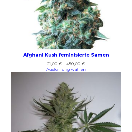
Afghani Kush feminisierte Samen
Preisspanne:
21,00
€
–
450,00
€
21,00 €
Ausführung wählen
bis
450,00 €