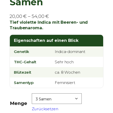
Samen
P
20,00
€
–
54,00
€
r
Tief violette Indica mit Beeren- und
Traubenaroma.
e
i
Eigenschaften auf einen Blick
s
s
Genetik
Indica-dominant
p
a
THC-Gehalt
Sehr hoch
n
Blütezeit
n
ca. 8 Wochen
e
Samentyp
Feminisiert
:
2
0
Menge
,
Zurücksetzen
0