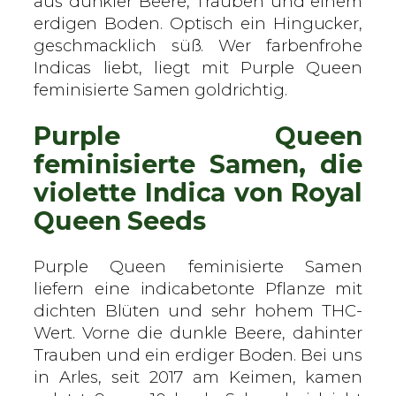
aus dunkler Beere, Trauben und einem
a
erdigen Boden. Optisch ein Hingucker,
l
geschmacklich süß. Wer farbenfrohe
Q
Indicas liebt, liegt mit Purple Queen
u
feminisierte Samen goldrichtig.
e
Purple Queen
e
n
feminisierte Samen, die
S
violette Indica von Royal
e
Queen Seeds
e
d
s
Purple Queen feminisierte Samen
–
liefern eine indicabetonte Pflanze mit
f
dichten Blüten und sehr hohem THC-
e
Wert. Vorne die dunkle Beere, dahinter
m
Trauben und ein erdiger Boden. Bei uns
i
in Arles, seit 2017 am Keimen, kamen
n