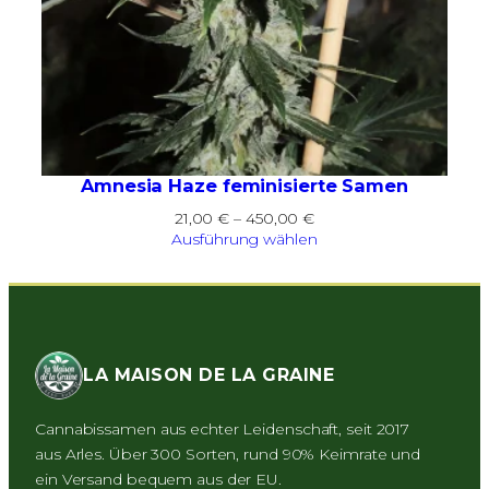
Amnesia Haze feminisierte Samen
Preisspanne:
21,00
€
–
450,00
€
21,00 €
Ausführung wählen
bis
450,00 €
LA MAISON DE LA GRAINE
Cannabissamen aus echter Leidenschaft, seit 2017
aus Arles. Über 300 Sorten, rund 90% Keimrate und
ein Versand bequem aus der EU.