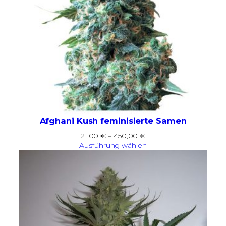
Afghani Kush feminisierte Samen
Preisspanne:
21,00
€
–
450,00
€
21,00 €
Ausführung wählen
bis
450,00 €