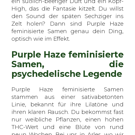
ein süßlich-beeriger Duft und ein Kopf-
i
High, das die Fantasie kitzelt. Du willst
s
den Sound der späten Sechziger ins
i
Zelt holen? Dann sind Purple Haze
e
feminisierte Samen genau dein Ding,
r
optisch wie im Effekt.
t
Purple Haze feminisierte
e
S
Samen, die
a
psychedelische Legende
m
e
Purple Haze feminisierte Samen
n
stammen aus einer sativabetonten
M
Linie, bekannt für ihre Lilatöne und
e
ihren klaren Rausch. Du bekommst fast
n
nur weibliche Pflanzen, einen hohen
g
THC-Wert und eine Blüte von rund
e
neun Wochen. Bei uns in Arles, wo wir