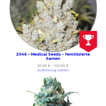
2046 – Medical Seeds – feminisierte
Samen
Preisspanne:
30,00
€
–
100,00
€
30,00 €
Ausführung wählen
bis
100,00 €