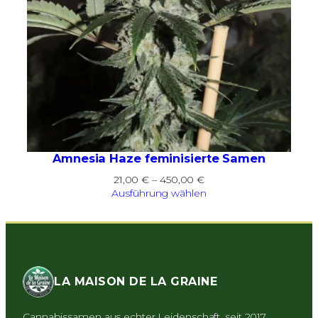
Amnesia Haze feminisierte Samen
Preisspanne:
21,00
€
–
450,00
€
21,00 €
Ausführung wählen
bis
450,00 €
LA MAISON DE LA GRAINE
Cannabissamen aus echter Leidenschaft, seit 2017