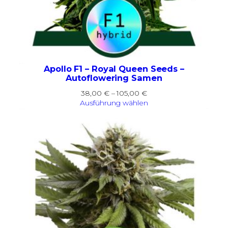
Apollo F1 – Royal Queen Seeds –
Autoflowering Samen
Preisspanne:
38,00
€
–
105,00
€
38,00 €
Ausführung wählen
bis
105,00 €