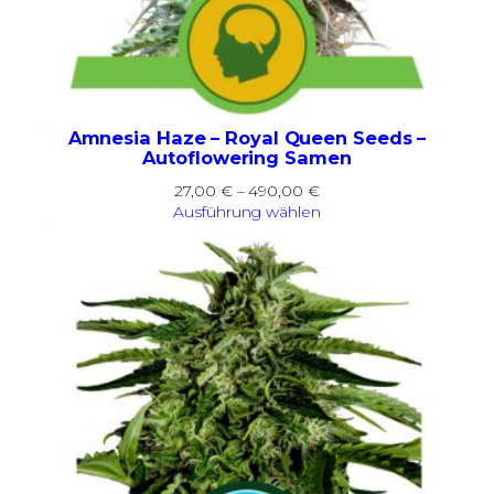
Amnesia Haze – Royal Queen Seeds –
Autoflowering Samen
Preisspanne:
27,00
€
–
490,00
€
27,00 €
Ausführung wählen
bis
490,00 €