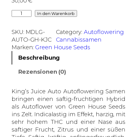
30,00
€
i
K
In den Warenkorb
s
i
7
n
5
SKU:
MDLG-
Category:
Autoflowering
g
,
AUTO-GH-KJC
Cannabissamen
'
0
Marken:
Green House Seeds
s
0
Beschreibung
J
u
€
Rezensionen (0)
i
c
e
King’s Juice Auto Autoflowering Samen
A
bringen einen saftig-fruchtigen Hybrid
u
als Autoflower von Green House Seeds
t
ins Zelt. Indicalastig im Effekt, harzig, mit
o
sehr hohem THC und einer Nase aus
–
saftiger Frucht, Zitrus und einer süßen
G