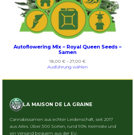
Autoflowering Mix – Royal Queen Seeds –
Samen
Preisspanne:
18,00
€
–
27,00
€
18,00 €
Ausführung wählen
bis
27,00 €
LA MAISON DE LA GRAINE
Cannabissamen aus echter Leidenschaft, seit 2017
aus Arles. Über 300 Sorten, rund 90% Keimrate und
ein Versand bequem aus der EU.