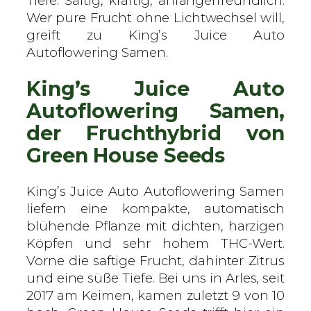
Tiefe. Saftig, kräftig, anfängerfreundlich.
r
Wer pure Frucht ohne Lichtwechsel will,
e
greift zu King’s Juice Auto
e
Autoflowering Samen.
n
King’s Juice Auto
H
o
Autoflowering Samen,
u
der Fruchthybrid von
s
Green House Seeds
e
S
e
King’s Juice Auto Autoflowering Samen
e
liefern eine kompakte, automatisch
d
blühende Pflanze mit dichten, harzigen
s
Köpfen und sehr hohem THC-Wert.
–
Vorne die saftige Frucht, dahinter Zitrus
A
und eine süße Tiefe. Bei uns in Arles, seit
u
2017 am Keimen, kamen zuletzt 9 von 10
t