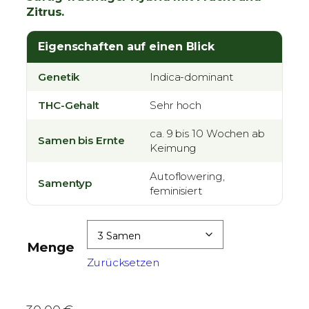
Zitrus.
e
i
Eigenschaften auf einen Blick
s
s
Genetik
Indica-dominant
p
a
THC-Gehalt
Sehr hoch
n
n
ca. 9 bis 10 Wochen ab
Samen bis Ernte
Keimung
e
:
Autoflowering,
Samentyp
3
feminisiert
0
,
0
Menge
0
Zurücksetzen
€
b