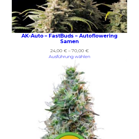
AK-Auto – FastBuds – Autoflowering
Samen
Preisspanne:
24,00
€
–
70,00
€
24,00 €
Ausführung wählen
bis
70,00 €