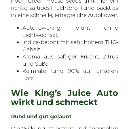
hoch. Green House Seeds trifft hier ein
o
richtig saftiges Fruchtprofil und packt es
f
in eine schnelle, ertragreiche Autoflower.
l
Autoflowering, blüht ohne
o
Lichtwechsel.
w
Indica-betont mit sehr hohem THC-
e
Gehalt.
r
Aroma aus saftiger Frucht, Zitrus
i
und Süße.
n
Keimrate rund 90% auf unseren
g
Lots.
S
a
Wie King’s Juice Auto
m
e
wirkt und schmeckt
n
M
Rund und gut gelaunt
e
Die Wirkung ist potent und angenehm