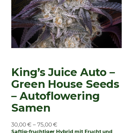
King’s Juice Auto –
Green House Seeds
– Autoflowering
Samen
P
30,00
€
–
75,00
€
r
Saftig-fruchtiger Hybrid mit Frucht und