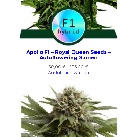
Apollo F1 – Royal Queen Seeds –
Autoflowering Samen
Preisspanne:
38,00
€
–
105,00
€
38,00 €
Ausführung wählen
bis
105,00 €