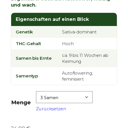
und wach.
e
i
Eigenschaften auf einen Blick
s
s
Genetik
Sativa-dominant
p
a
THC-Gehalt
Hoch
n
n
ca. 9 bis 11 Wochen ab
Samen bis Ernte
Keimung
e
:
Autoflowering,
Samentyp
2
feminisiert
4
,
0
Menge
0
Zurücksetzen
€
b