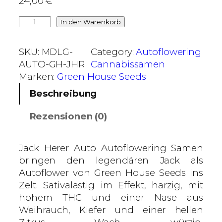
24,00
€
i
J
In den Warenkorb
s
a
6
c
0
SKU:
MDLG-
Category:
Autoflowering
k
,
AUTO-GH-JHR
Cannabissamen
H
0
Marken:
Green House Seeds
e
0
Beschreibung
r
e
€
Rezensionen (0)
r
A
u
Jack Herer Auto Autoflowering Samen
t
bringen den legendären Jack als
o
Autoflower von Green House Seeds ins
–
Zelt. Sativalastig im Effekt, harzig, mit
G
hohem THC und einer Nase aus
r
Weihrauch, Kiefer und einer hellen
e