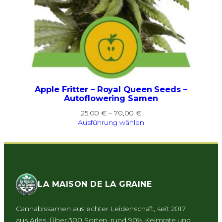
Apple Fritter – Royal Queen Seeds –
Autoflowering Samen
Preisspanne:
25,00
€
–
70,00
€
25,00 €
Ausführung wählen
bis
70,00 €
LA MAISON DE LA GRAINE
Cannabissamen aus echter Leidenschaft, seit 2017
aus Arles. Über 300 Sorten, rund 90% Keimrate und