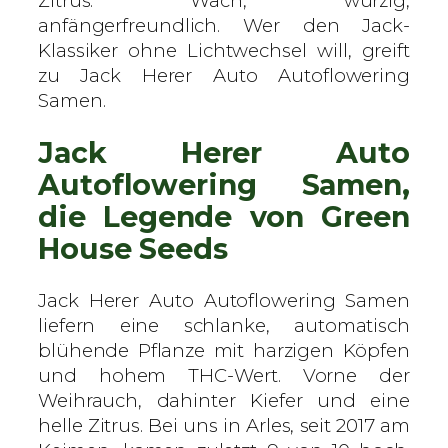
Zitrus. Wach, würzig,
e
anfängerfreundlich. Wer den Jack-
n
Klassiker ohne Lichtwechsel will, greift
H
zu Jack Herer Auto Autoflowering
o
Samen.
u
Jack Herer Auto
s
e
Autoflowering Samen,
S
die Legende von Green
e
House Seeds
e
d
s
Jack Herer Auto Autoflowering Samen
–
liefern eine schlanke, automatisch
A
blühende Pflanze mit harzigen Köpfen
u
und hohem THC-Wert. Vorne der
t
Weihrauch, dahinter Kiefer und eine
o
helle Zitrus. Bei uns in Arles, seit 2017 am
f