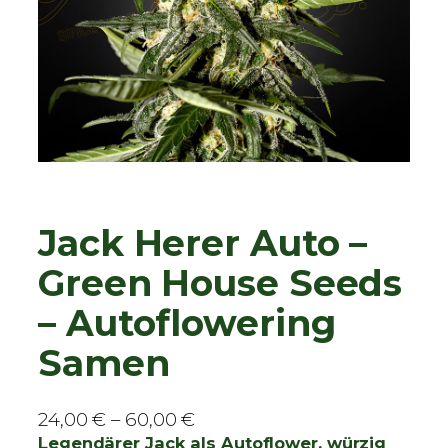
Jack Herer Auto –
Green House Seeds
– Autoflowering
Samen
P
24,00
€
–
60,00
€
r
Legendärer Jack als Autoflower, würzig