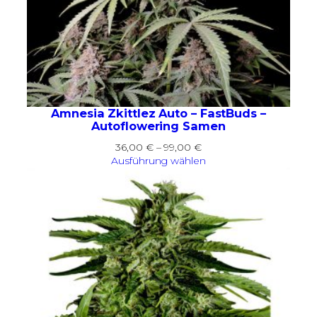
Amnesia Zkittlez Auto – FastBuds –
Autoflowering Samen
Preisspanne:
36,00
€
–
99,00
€
36,00 €
Ausführung wählen
bis
99,00 €