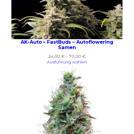
AK-Auto – FastBuds – Autoflowering
Samen
Preisspanne:
24,00
€
–
70,00
€
24,00 €
Ausführung wählen
bis
70,00 €