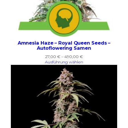
Amnesia Haze – Royal Queen Seeds –
Autoflowering Samen
Preisspanne:
27,00
€
–
490,00
€
27,00 €
Ausführung wählen
bis
490,00 €