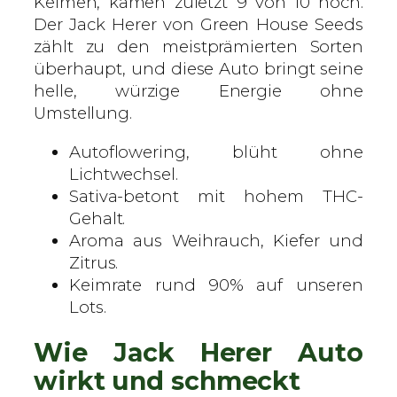
Keimen, kamen zuletzt 9 von 10 hoch.
l
Der Jack Herer von Green House Seeds
o
zählt zu den meistprämierten Sorten
w
überhaupt, und diese Auto bringt seine
e
helle, würzige Energie ohne
r
Umstellung.
i
Autoflowering, blüht ohne
n
Lichtwechsel.
g
Sativa-betont mit hohem THC-
S
Gehalt.
a
Aroma aus Weihrauch, Kiefer und
m
Zitrus.
e
Keimrate rund 90% auf unseren
n
Lots.
M
e
Wie Jack Herer Auto
n
g
wirkt und schmeckt