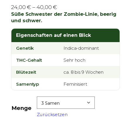
P
24,00
€
–
40,00
€
r
Süße Schwester der Zombie-Linie, beerig
und schwer.
e
i
Eigenschaften auf einen Blick
s
s
Genetik
Indica-dominant
p
a
THC-Gehalt
Sehr hoch
n
Blütezeit
n
ca. 8 bis 9 Wochen
e
Samentyp
Feminisiert
:
2
4
Menge
,
Zurücksetzen
0
0