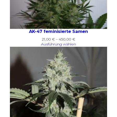
AK-47 feminisierte Samen
Preisspanne:
21,00
€
–
450,00
€
21,00 €
Ausführung wählen
bis
450,00 €