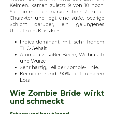
t
Keimen, kamen zuletzt 9 von 10 hoch.
e
Sie nimmt den narkotischen Zombie-
S
Charakter und legt eine süße, beerige
a
Schicht darüber, ein gelungenes
m
Update des Klassikers.
e
n
Indica-dominant mit sehr hohem
M
THC-Gehalt.
e
Aroma aus süßer Beere, Weihrauch
n
und Würze.
g
Sehr harzig, Teil der Zombie-Linie.
e
Keimrate rund 90% auf unseren
Lots.
Wie Zombie Bride wirkt
und schmeckt
Schwer und beruhigend