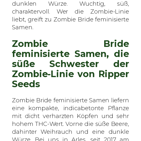
e
dunklen Würze. Wuchtig, süß,
r
charaktervoll. Wer die Zombie-Linie
S
liebt, greift zu Zombie Bride feminisierte
e
Samen.
e
Zombie Bride
d
s
feminisierte Samen, die
–
süße Schwester der
f
Zombie-Linie von Ripper
e
m
Seeds
i
n
Zombie Bride feminisierte Samen liefern
i
eine kompakte, indicabetonte Pflanze
s
mit dicht verharzten Köpfen und sehr
i
hohem THC-Wert. Vorne die süße Beere,
e
dahinter Weihrauch und eine dunkle
r
Würze. Bei uns in Arles, seit 2017 am