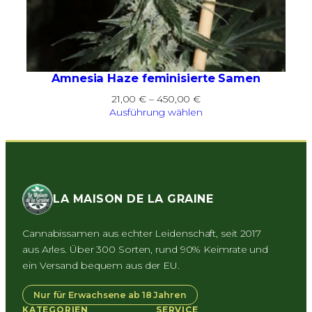
Amnesia Haze feminisierte Samen
Preisspanne:
21,00
€
–
450,00
€
21,00 €
Ausführung wählen
bis
450,00 €
LA MAISON DE LA GRAINE
Cannabissamen aus echter Leidenschaft, seit 2017
aus Arles. Über 300 Sorten, rund 90% Keimrate und
ein Versand bequem aus der EU.
Nur für Erwachsene ab 18 Jahren
KATEGORIEN
SERVICE