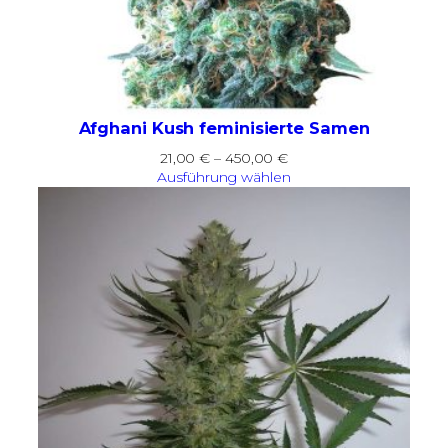
Afghani Kush feminisierte Samen
Preisspanne:
21,00
€
–
450,00
€
21,00 €
Ausführung wählen
bis
450,00 €