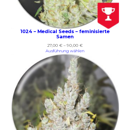
1024 – Medical Seeds – feminisierte
Samen
Preisspanne:
27,00
€
–
90,00
€
27,00 €
Ausführung wählen
bis
90,00 €