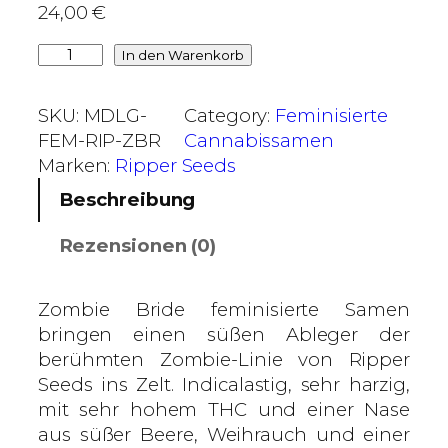
24,00
€
€
b
Z
In den Warenkorb
i
o
s
m
SKU:
MDLG-
Category:
Feminisierte
4
b
FEM-RIP-ZBR
Cannabissamen
0
i
Marken:
Ripper Seeds
,
e
Beschreibung
0
B
0
r
Rezensionen (0)
i
€
d
e
Zombie Bride feminisierte Samen
–
bringen einen süßen Ableger der
R
berühmten Zombie-Linie von Ripper
i
Seeds ins Zelt. Indicalastig, sehr harzig,
p
mit sehr hohem THC und einer Nase
p
aus süßer Beere, Weihrauch und einer