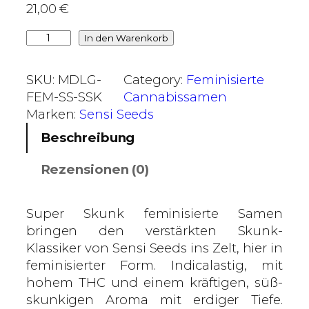
21,00
€
€
b
S
In den Warenkorb
i
u
s
p
SKU:
MDLG-
Category:
Feminisierte
1
e
FEM-SS-SSK
Cannabissamen
3
r
Marken:
Sensi Seeds
3
S
Beschreibung
,
k
0
u
Rezensionen (0)
0
n
k
€
–
Super Skunk feminisierte Samen
S
bringen den verstärkten Skunk-
e
Klassiker von Sensi Seeds ins Zelt, hier in
n
feminisierter Form. Indicalastig, mit
s
hohem THC und einem kräftigen, süß-
i
skunkigen Aroma mit erdiger Tiefe.