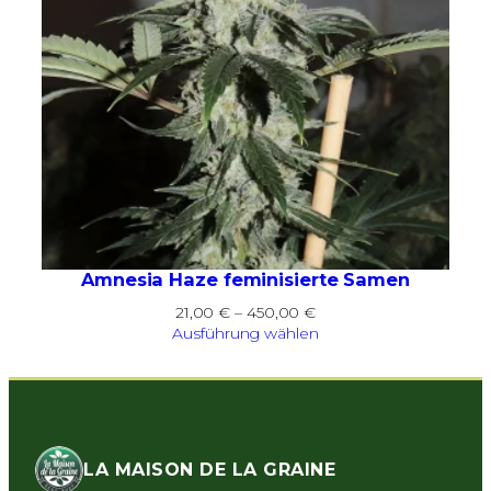
Amnesia Haze feminisierte Samen
Preisspanne:
21,00
€
–
450,00
€
21,00 €
Ausführung wählen
bis
450,00 €
LA MAISON DE LA GRAINE