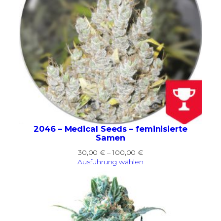
2046 – Medical Seeds – feminisierte
Samen
Preisspanne:
30,00
€
–
100,00
€
30,00 €
Ausführung wählen
bis
100,00 €