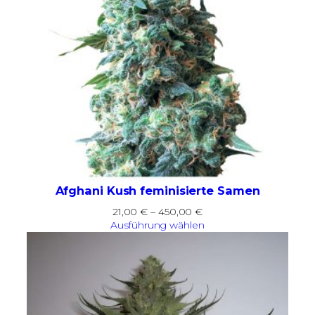
Afghani Kush feminisierte Samen
Preisspanne:
21,00
€
–
450,00
€
21,00 €
Ausführung wählen
bis
450,00 €