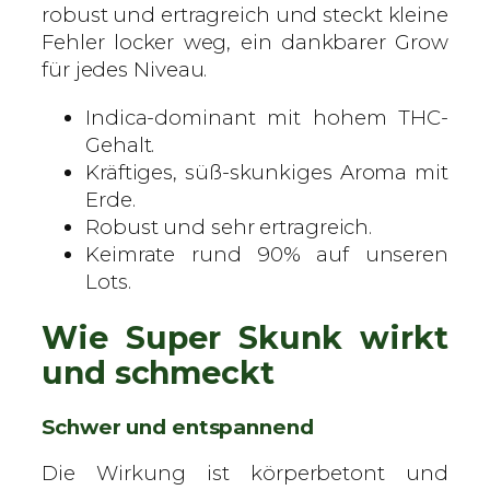
S
robust und ertragreich und steckt kleine
a
Fehler locker weg, ein dankbarer Grow
m
für jedes Niveau.
e
Indica-dominant mit hohem THC-
n
Gehalt.
M
Kräftiges, süß-skunkiges Aroma mit
e
Erde.
n
Robust und sehr ertragreich.
g
Keimrate rund 90% auf unseren
e
Lots.
Wie Super Skunk wirkt
und schmeckt
Schwer und entspannend
Die Wirkung ist körperbetont und