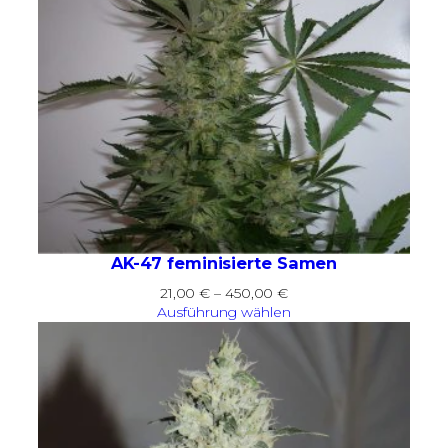
AK-47 feminisierte Samen
Preisspanne:
21,00
€
–
450,00
€
21,00 €
Ausführung wählen
bis
450,00 €