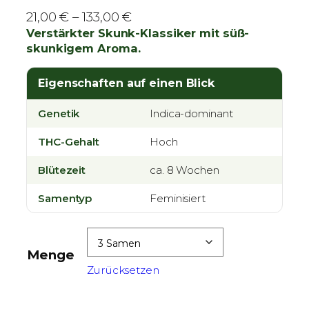
P
21,00
€
–
133,00
€
r
Verstärkter Skunk-Klassiker mit süß-
skunkigem Aroma.
e
i
Eigenschaften auf einen Blick
s
s
Genetik
Indica-dominant
p
a
THC-Gehalt
Hoch
n
Blütezeit
n
ca. 8 Wochen
e
Samentyp
Feminisiert
:
2
1
Menge
,
Zurücksetzen
0
0