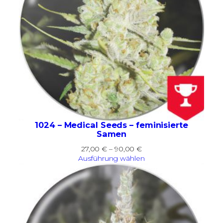
1024 – Medical Seeds – feminisierte
Samen
Preisspanne:
27,00
€
–
90,00
€
27,00 €
Ausführung wählen
bis
90,00 €