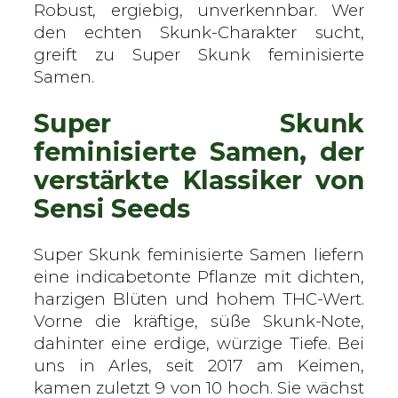
S
Robust, ergiebig, unverkennbar. Wer
e
den echten Skunk-Charakter sucht,
e
greift zu Super Skunk feminisierte
d
Samen.
s
Super Skunk
–
f
feminisierte Samen, der
e
verstärkte Klassiker von
m
Sensi Seeds
i
n
i
Super Skunk feminisierte Samen liefern
s
eine indicabetonte Pflanze mit dichten,
i
harzigen Blüten und hohem THC-Wert.
e
Vorne die kräftige, süße Skunk-Note,
r
dahinter eine erdige, würzige Tiefe. Bei
t
uns in Arles, seit 2017 am Keimen,
e
kamen zuletzt 9 von 10 hoch. Sie wächst