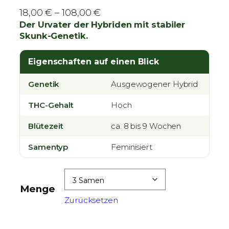
P
18,00
€
–
108,00
€
r
Der Urvater der Hybriden mit stabiler
Skunk-Genetik.
e
i
Eigenschaften auf einen Blick
s
s
Genetik
Ausgewogener Hybrid
p
a
THC-Gehalt
Hoch
n
Blütezeit
n
ca. 8 bis 9 Wochen
e
Samentyp
Feminisiert
:
1
8
Menge
,
Zurücksetzen
0
0