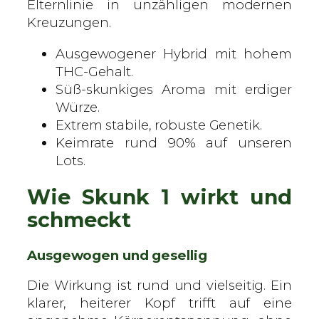
Elternlinie in unzähligen modernen
n
Kreuzungen.
M
e
Ausgewogener Hybrid mit hohem
n
THC-Gehalt.
g
Süß-skunkiges Aroma mit erdiger
e
Würze.
Extrem stabile, robuste Genetik.
Keimrate rund 90% auf unseren
Lots.
Wie Skunk 1 wirkt und
schmeckt
Ausgewogen und gesellig
Die Wirkung ist rund und vielseitig. Ein
klarer, heiterer Kopf trifft auf eine