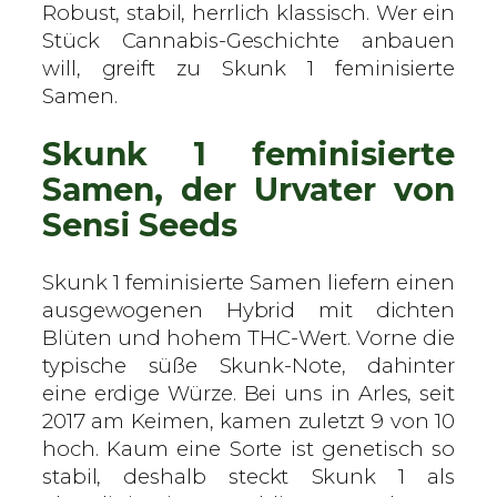
s
Robust, stabil, herrlich klassisch. Wer ein
–
Stück Cannabis-Geschichte anbauen
f
will, greift zu Skunk 1 feminisierte
e
Samen.
m
Skunk 1 feminisierte
i
n
Samen, der Urvater von
i
Sensi Seeds
s
i
Skunk 1 feminisierte Samen liefern einen
e
ausgewogenen Hybrid mit dichten
r
Blüten und hohem THC-Wert. Vorne die
t
typische süße Skunk-Note, dahinter
e
eine erdige Würze. Bei uns in Arles, seit
S
2017 am Keimen, kamen zuletzt 9 von 10
a
hoch. Kaum eine Sorte ist genetisch so
m
stabil, deshalb steckt Skunk 1 als
e