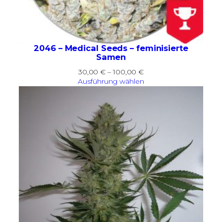
2046 – Medical Seeds – feminisierte
Samen
Preisspanne:
30,00
€
–
100,00
€
30,00 €
Ausführung wählen
bis
100,00 €