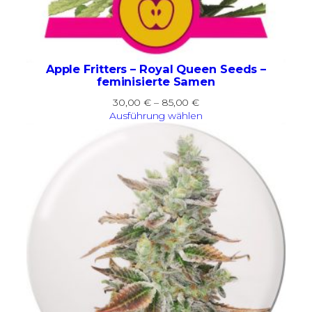
Apple Fritters – Royal Queen Seeds –
feminisierte Samen
Preisspanne:
30,00
€
–
85,00
€
30,00 €
Ausführung wählen
bis
85,00 €