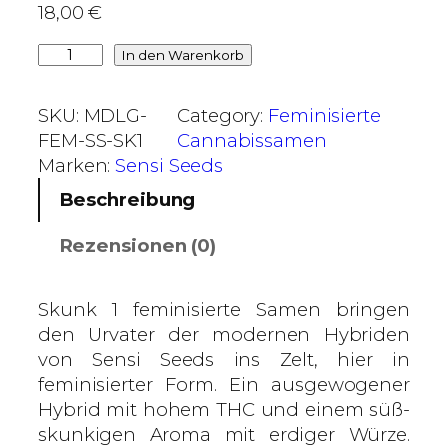
18,00
€
€
b
S
In den Warenkorb
i
k
s
u
SKU:
MDLG-
Category:
Feminisierte
1
n
FEM-SS-SK1
Cannabissamen
0
k
Marken:
Sensi Seeds
8
1
Beschreibung
,
–
0
S
Rezensionen (0)
0
e
n
€
s
Skunk 1 feminisierte Samen bringen
i
den Urvater der modernen Hybriden
S
von Sensi Seeds ins Zelt, hier in
e
feminisierter Form. Ein ausgewogener
e
Hybrid mit hohem THC und einem süß-
d
skunkigen Aroma mit erdiger Würze.