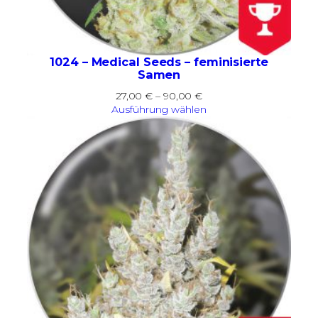
1024 – Medical Seeds – feminisierte
Samen
Preisspanne:
27,00
€
–
90,00
€
27,00 €
Ausführung wählen
bis
90,00 €