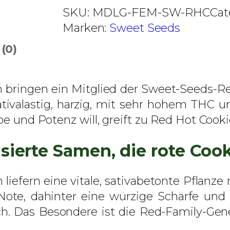
€
d
SKU:
MDLG-FEM-SW-RHC
Cat
b
H
Marken:
Sweet Seeds
i
o
(0)
s
t
4
C
6
o
bringen ein Mitglied der Sweet-Seeds-Red-F
,
o
. Sativalastig, harzig, mit sehr hohem THC
0
k
rbe und Potenz will, greift zu Red Hot Cook
0
i
e
sierte Samen, die rote Coo
€
s
–
liefern eine vitale, sativabetonte Pflanz
S
ote, dahinter eine würzige Schärfe und E
w
h. Das Besondere ist die Red-Family-Genet
e