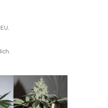
 EU.
ich.