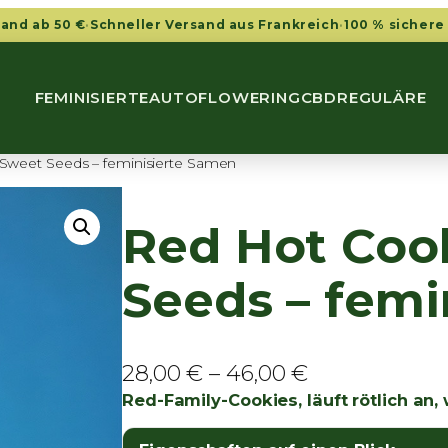
sand ab 50 €
·
Schneller Versand aus Frankreich
·
100 % sichere
FEMINISIERTE
AUTOFLOWERING
CBD
REGULÄRE
 Sweet Seeds – feminisierte Samen
Red Hot Coo
Seeds – femi
P
28,00
€
–
46,00
€
r
Red-Family-Cookies, läuft rötlich an,
e