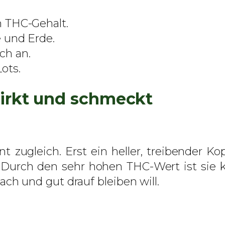
e
 THC-Gehalt.
t
 und Erde.
S
ich an.
e
ots.
e
d
irkt und schmeckt
s
–
f
e
 zugleich. Erst ein heller, treibender K
m
rch den sehr hohen THC-Wert ist sie kräf
i
 und gut drauf bleiben will.
n
i
s