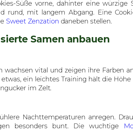
kies-Süße vorne, dahinter eine würzige S
i
d rund, mit langem Abgang. Eine Cooki
e
ie
Sweet Zenzation
daneben stellen.
r
t
isierte Samen anbauen
e
S
a
m
n wachsen vital und zeigen ihre Farben a
e
 etwas, ein leichtes Training hält die Höh
n
Hingucker im Zelt.
M
e
n
 kühlere Nachttemperaturen anregen. D
g
ngen besonders bunt. Die wuchtige
Mo
e