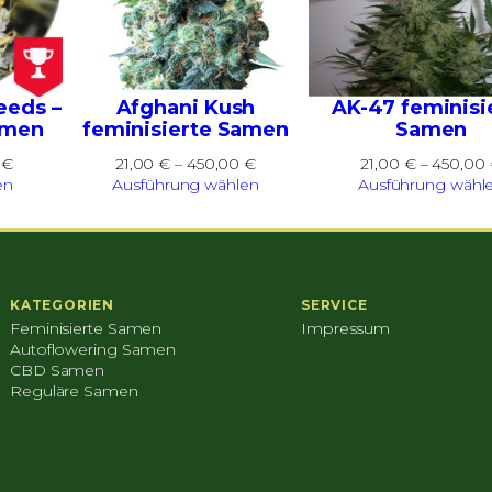
eeds –
Afghani Kush
AK-47 feminisi
amen
feminisierte Samen
Samen
Preisspanne:
Preisspanne:
0
€
21,00
€
–
450,00
€
21,00
€
–
450,00
30,00 €
21,00 €
en
Ausführung wählen
Ausführung wähl
bis
bis
100,00 €
450,00 €
KATEGORIEN
SERVICE
Feminisierte Samen
Impressum
Autoflowering Samen
CBD Samen
Reguläre Samen