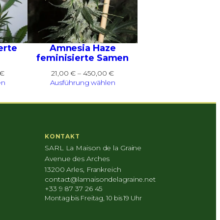
erte
Amnesia Haze
feminisierte Samen
Preisspanne:
Preisspanne:
€
21,00
€
–
450,00
€
21,00 €
21,00 €
en
Ausführung wählen
bis
bis
450,00 €
450,00 €
KONTAKT
SARL La Maison de la Graine
Avenue des Arches
13200 Arles, Frankreich
contact@lamaisondelagraine.net
+33 9 87 37 26 45
Montag bis Freitag, 10 bis 19 Uhr