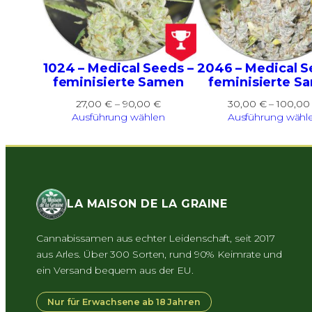
1024 – Medical Seeds –
2046 – Medical S
feminisierte Samen
feminisierte S
Preisspanne:
27,00
€
–
90,00
€
30,00
€
–
100,0
27,00 €
Ausführung wählen
Ausführung wähl
bis
90,00 €
LA MAISON DE LA GRAINE
Cannabissamen aus echter Leidenschaft, seit 2017
aus Arles. Über 300 Sorten, rund 90% Keimrate und
ein Versand bequem aus der EU.
Nur für Erwachsene ab 18 Jahren