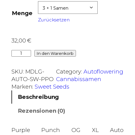
,
0
Menge
0
Zurücksetzen
€
b
32,00
€
i
P
In den Warenkorb
s
u
5
r
3
SKU:
MDLG-
Category:
Autoflowering
p
,
AUTO-SW-PPO
Cannabissamen
l
0
Marken:
Sweet Seeds
e
0
Beschreibung
P
u
€
Rezensionen (0)
n
c
h
Purple Punch OG XL Auto