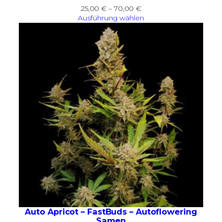
Preisspanne:
25,00
€
–
70,00
€
25,00 €
Ausführung wählen
bis
70,00 €
Auto Apricot – FastBuds – Autoflowering
Samen