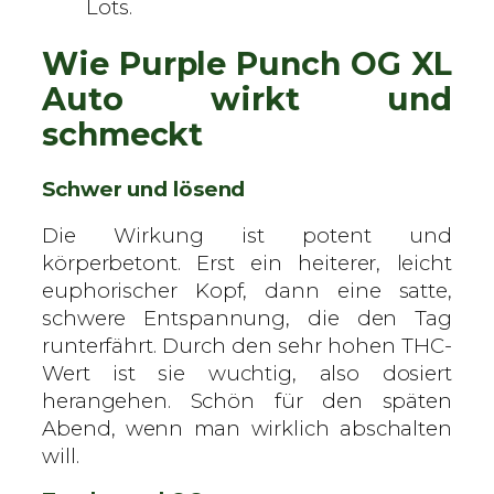
Lots.
e
n
Wie Purple Punch OG XL
M
e
Auto wirkt und
n
schmeckt
g
e
Schwer und lösend
Die Wirkung ist potent und
körperbetont. Erst ein heiterer, leicht
euphorischer Kopf, dann eine satte,
schwere Entspannung, die den Tag
runterfährt. Durch den sehr hohen THC-
Wert ist sie wuchtig, also dosiert
herangehen. Schön für den späten
Abend, wenn man wirklich abschalten
will.