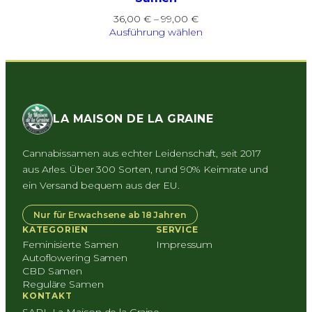
Preisspanne:
36,00
€
–
99,00
€
36,00 €
Ausführung wählen
bis
99,00 €
LA MAISON DE LA GRAINE
Cannabissamen aus echter Leidenschaft, seit 2017
aus Arles. Über 300 Sorten, rund 90% Keimrate und
ein Versand bequem aus der EU.
Nur für Erwachsene ab 18 Jahren
KATEGORIEN
SERVICE
Feminisierte Samen
Impressum
Autoflowering Samen
CBD Samen
Reguläre Samen
KONTAKT