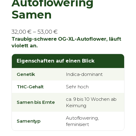
Autoflowering
Samen
P
32,00
€
–
53,00
€
r
Traubig-schwere OG-XL-Autoflower, läuft
violett an.
e
i
Eigenschaften auf einen Blick
s
s
Genetik
Indica-dominant
p
a
THC-Gehalt
Sehr hoch
n
n
ca. 9 bis 10 Wochen ab
Samen bis Ernte
Keimung
e
:
Autoflowering,
Samentyp
3
feminisiert
2