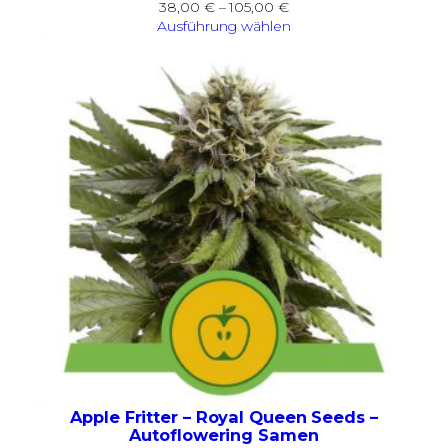
Preisspanne:
38,00
€
–
105,00
€
38,00 €
Ausführung wählen
bis
105,00 €
Apple Fritter – Royal Queen Seeds –
Autoflowering Samen