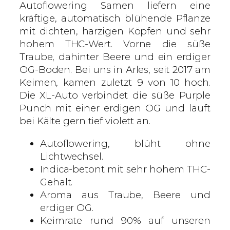
s
Autoflowering Samen liefern eine
–
kräftige, automatisch blühende Pflanze
A
mit dichten, harzigen Köpfen und sehr
u
hohem THC-Wert. Vorne die süße
t
Traube, dahinter Beere und ein erdiger
o
OG-Boden. Bei uns in Arles, seit 2017 am
f
Keimen, kamen zuletzt 9 von 10 hoch.
l
Die XL-Auto verbindet die süße Purple
o
Punch mit einer erdigen OG und läuft
w
bei Kälte gern tief violett an.
e
Autoflowering, blüht ohne
r
Lichtwechsel.
i
Indica-betont mit sehr hohem THC-
n
Gehalt.
g
Aroma aus Traube, Beere und
S
erdiger OG.
a
Keimrate rund 90% auf unseren
m