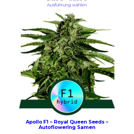
27,00 €
Ausführung wählen
bis
490,00 €
Apollo F1 – Royal Queen Seeds –
Autoflowering Samen