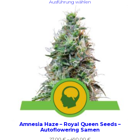
24,00 €
Ausführung wählen
bis
70,00 €
Amnesia Haze – Royal Queen Seeds –
Autoflowering Samen
Preisspanne:
27,00
€
–
490,00
€