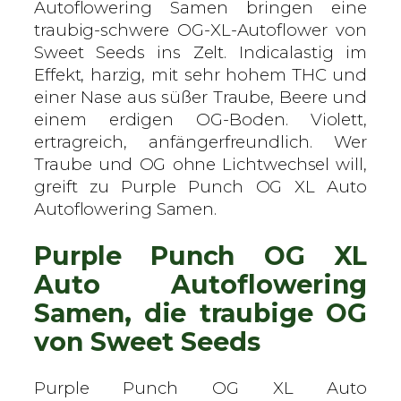
O
Autoflowering Samen bringen eine
G
traubig-schwere OG-XL-Autoflower von
X
Sweet Seeds ins Zelt. Indicalastig im
L
Effekt, harzig, mit sehr hohem THC und
A
einer Nase aus süßer Traube, Beere und
u
einem erdigen OG-Boden. Violett,
t
ertragreich, anfängerfreundlich. Wer
o
Traube und OG ohne Lichtwechsel will,
–
greift zu Purple Punch OG XL Auto
S
Autoflowering Samen.
w
Purple Punch OG XL
e
e
Auto Autoflowering
t
Samen, die traubige OG
S
von Sweet Seeds
e
e
d
Purple Punch OG XL Auto