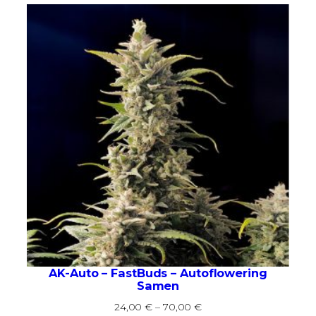
AK-Auto – FastBuds – Autoflowering
Samen
Preisspanne:
24,00
€
–
70,00
€