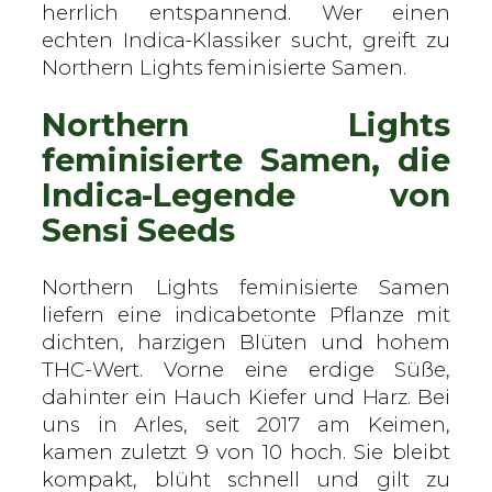
e
herrlich entspannend. Wer einen
n
echten Indica-Klassiker sucht, greift zu
s
Northern Lights feminisierte Samen.
i
Northern Lights
S
e
feminisierte Samen, die
e
Indica-Legende von
d
Sensi Seeds
s
–
f
Northern Lights feminisierte Samen
e
liefern eine indicabetonte Pflanze mit
m
dichten, harzigen Blüten und hohem
i
THC-Wert. Vorne eine erdige Süße,
n
dahinter ein Hauch Kiefer und Harz. Bei
i
uns in Arles, seit 2017 am Keimen,
s
kamen zuletzt 9 von 10 hoch. Sie bleibt
i
kompakt, blüht schnell und gilt zu