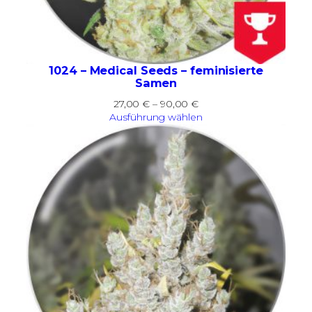
1024 – Medical Seeds – feminisierte
Samen
Preisspanne:
27,00
€
–
90,00
€
27,00 €
Ausführung wählen
bis
90,00 €