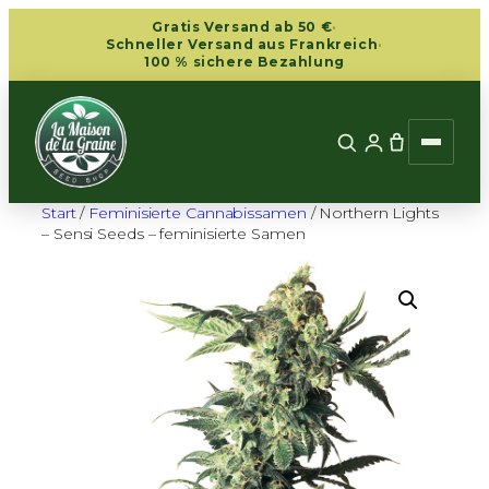
Zum
Gratis Versand ab 50 €
·
Inhalt
Schneller Versand aus Frankreich
·
100 % sichere Bezahlung
springen
Start
/
Feminisierte Cannabissamen
/ Northern Lights
– Sensi Seeds – feminisierte Samen