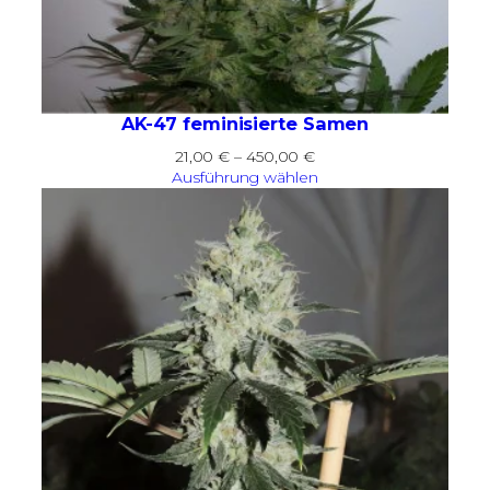
AK-47 feminisierte Samen
Preisspanne:
21,00
€
–
450,00
€
21,00 €
Ausführung wählen
bis
450,00 €