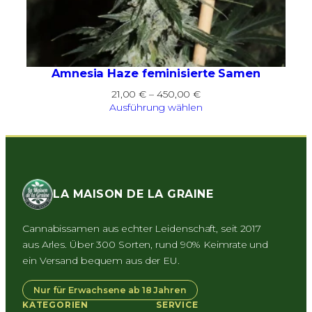
Amnesia Haze feminisierte Samen
Preisspanne:
21,00
€
–
450,00
€
21,00 €
Ausführung wählen
bis
450,00 €
LA MAISON DE LA GRAINE
Cannabissamen aus echter Leidenschaft, seit 2017
aus Arles. Über 300 Sorten, rund 90% Keimrate und
ein Versand bequem aus der EU.
Nur für Erwachsene ab 18 Jahren
KATEGORIEN
SERVICE