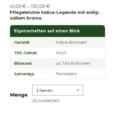
P
41,00
€
–
130,00
€
r
Pflegeleichte Indica-Legende mit erdig-
süßem Aroma.
e
i
Eigenschaften auf einen Blick
s
s
Genetik
Indica-dominant
p
a
THC-Gehalt
Hoch
n
Blütezeit
n
ca. 7 bis 8 Wochen
e
Samentyp
Feminisiert
:
4
1
Menge
,
Zurücksetzen
0
0