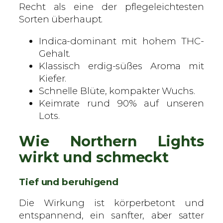
e
Recht als eine der pflegeleichtesten
r
Sorten überhaupt.
t
Indica-dominant mit hohem THC-
e
Gehalt.
S
Klassisch erdig-süßes Aroma mit
a
Kiefer.
m
Schnelle Blüte, kompakter Wuchs.
e
Keimrate rund 90% auf unseren
n
Lots.
M
e
Wie Northern Lights
n
g
wirkt und schmeckt
e
Tief und beruhigend
Die Wirkung ist körperbetont und
entspannend, ein sanfter, aber satter