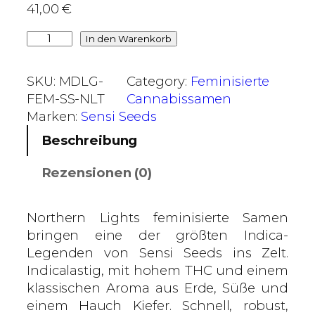
41,00
€
€
b
N
In den Warenkorb
i
o
s
r
SKU:
MDLG-
Category:
Feminisierte
1
t
FEM-SS-NLT
Cannabissamen
3
h
Marken:
Sensi Seeds
0
e
Beschreibung
,
r
0
n
Rezensionen (0)
0
L
i
€
g
Northern Lights feminisierte Samen
h
bringen eine der größten Indica-
t
Legenden von Sensi Seeds ins Zelt.
s
Indicalastig, mit hohem THC und einem
–
klassischen Aroma aus Erde, Süße und
S
einem Hauch Kiefer. Schnell, robust,