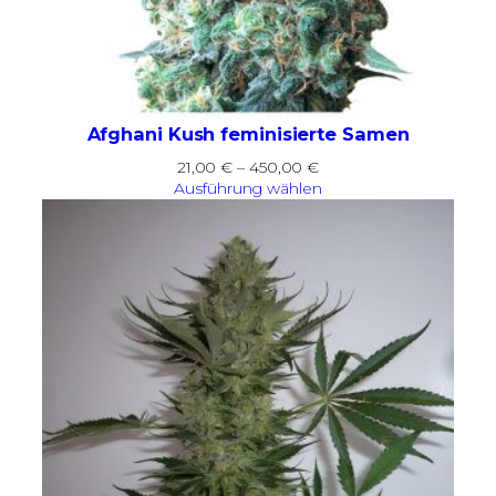
Afghani Kush feminisierte Samen
Preisspanne:
21,00
€
–
450,00
€
21,00 €
Ausführung wählen
bis
450,00 €