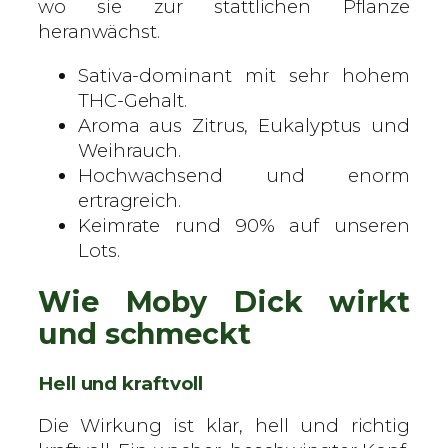
wo sie zur stattlichen Pflanze
S
heranwächst.
a
m
Sativa-dominant mit sehr hohem
e
THC-Gehalt.
n
Aroma aus Zitrus, Eukalyptus und
M
Weihrauch.
e
Hochwachsend und enorm
n
ertragreich.
g
Keimrate rund 90% auf unseren
e
Lots.
Wie Moby Dick wirkt
und schmeckt
Hell und kraftvoll
Die Wirkung ist klar, hell und richtig