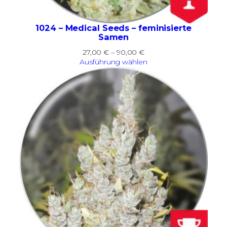
1024 – Medical Seeds – feminisierte
Samen
Preisspanne:
27,00
€
–
90,00
€
27,00 €
Ausführung wählen
bis
90,00 €