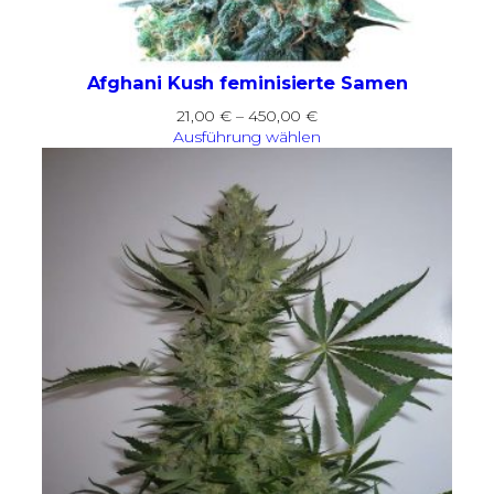
Afghani Kush feminisierte Samen
Preisspanne:
21,00
€
–
450,00
€
21,00 €
Ausführung wählen
bis
450,00 €