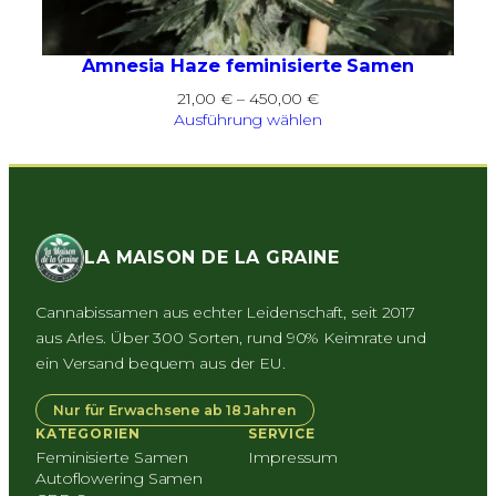
Amnesia Haze feminisierte Samen
Preisspanne:
21,00
€
–
450,00
€
21,00 €
Ausführung wählen
bis
450,00 €
LA MAISON DE LA GRAINE
Cannabissamen aus echter Leidenschaft, seit 2017
aus Arles. Über 300 Sorten, rund 90% Keimrate und
ein Versand bequem aus der EU.
Nur für Erwachsene ab 18 Jahren
KATEGORIEN
SERVICE
Feminisierte Samen
Impressum
Autoflowering Samen