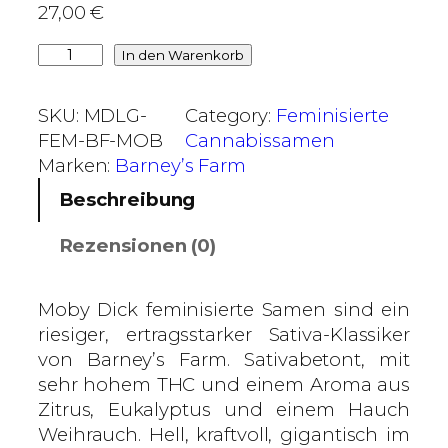
27,00
€
€
b
M
In den Warenkorb
i
o
s
b
SKU:
MDLG-
Category:
Feminisierte
8
y
FEM-BF-MOB
Cannabissamen
0
D
Marken:
Barney’s Farm
,
i
Beschreibung
0
c
0
k
Rezensionen (0)
–
€
B
a
Moby Dick feminisierte Samen sind ein
r
riesiger, ertragsstarker Sativa-Klassiker
n
von Barney’s Farm. Sativabetont, mit
e
sehr hohem THC und einem Aroma aus
y
Zitrus, Eukalyptus und einem Hauch
'
Weihrauch. Hell, kraftvoll, gigantisch im