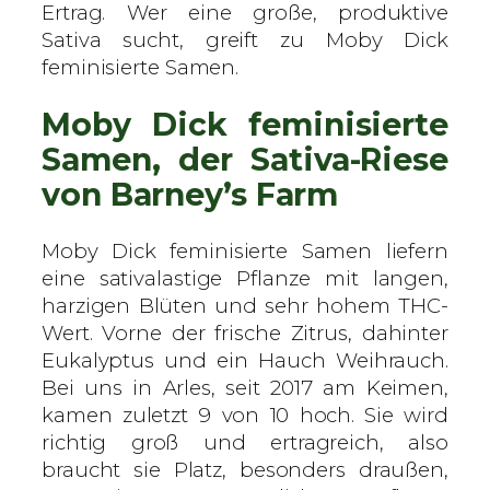
s
Ertrag. Wer eine große, produktive
F
Sativa sucht, greift zu Moby Dick
a
feminisierte Samen.
r
Moby Dick feminisierte
m
–
Samen, der Sativa-Riese
f
von Barney’s Farm
e
m
Moby Dick feminisierte Samen liefern
i
eine sativalastige Pflanze mit langen,
n
harzigen Blüten und sehr hohem THC-
i
Wert. Vorne der frische Zitrus, dahinter
s
Eukalyptus und ein Hauch Weihrauch.
i
Bei uns in Arles, seit 2017 am Keimen,
e
kamen zuletzt 9 von 10 hoch. Sie wird
r
richtig groß und ertragreich, also
t
braucht sie Platz, besonders draußen,
e