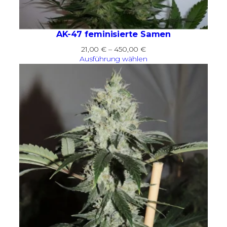
AK-47 feminisierte Samen
Preisspanne:
21,00
€
–
450,00
€
21,00 €
Ausführung wählen
bis
450,00 €