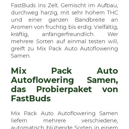
a
FastBuds ins Zelt. Gemischt im Aufbau,
s
durchweg harzig, mit sehr hohem THC
t
und einer ganzen Bandbreite an
B
Aromen von fruchtig bis erdig. Vielfältig,
u
kräftig, anfängerfreundlich. Wer
d
mehrere Sorten auf einmal testen will,
s
greift zu Mix Pack Auto Autoflowering
–
Samen.
A
Mix Pack Auto
u
t
Autoflowering Samen,
o
das Probierpaket von
f
FastBuds
l
o
w
Mix Pack Auto Autoflowering Samen
e
liefern mehrere verschiedene,
r
automatisch blühende Sorten in einem