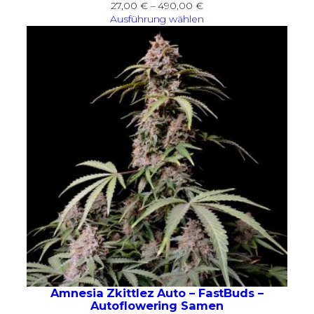
Preisspanne:
27,00
€
–
490,00
€
27,00 €
Ausführung wählen
bis
490,00 €
Amnesia Zkittlez Auto – FastBuds –
Autoflowering Samen