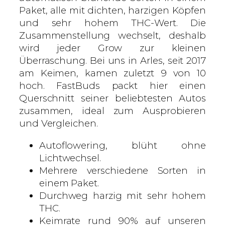
i
Paket, alle mit dichten, harzigen Köpfen
n
und sehr hohem THC-Wert. Die
g
Zusammenstellung wechselt, deshalb
S
wird jeder Grow zur kleinen
a
Überraschung. Bei uns in Arles, seit 2017
m
am Keimen, kamen zuletzt 9 von 10
e
hoch. FastBuds packt hier einen
n
Querschnitt seiner beliebtesten Autos
M
zusammen, ideal zum Ausprobieren
e
und Vergleichen.
n
Autoflowering, blüht ohne
g
Lichtwechsel.
e
Mehrere verschiedene Sorten in
einem Paket.
Durchweg harzig mit sehr hohem
THC.
Keimrate rund 90% auf unseren