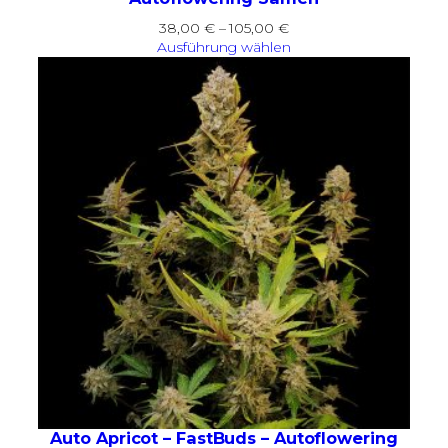
Preisspanne:
38,00
€
–
105,00
€
38,00 €
Ausführung wählen
bis
105,00 €
Auto Apricot – FastBuds – Autoflowering