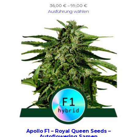
Preisspanne:
36,00
€
–
99,00
€
36,00 €
Ausführung wählen
bis
99,00 €
Apollo F1 – Royal Queen Seeds –
Autoflowering Samen