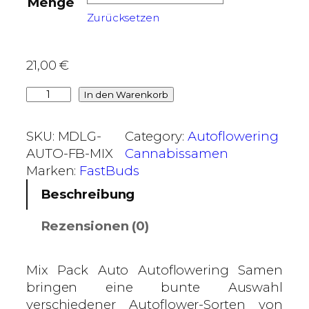
Menge
0
Zurücksetzen
€
b
21,00
€
i
M
In den Warenkorb
s
i
3
x
9
SKU:
MDLG-
Category:
Autoflowering
P
,
AUTO-FB-MIX
Cannabissamen
a
0
Marken:
FastBuds
c
0
Beschreibung
k
A
€
Rezensionen (0)
u
t
o
Mix Pack Auto Autoflowering Samen
–
bringen eine bunte Auswahl
F
verschiedener Autoflower-Sorten von