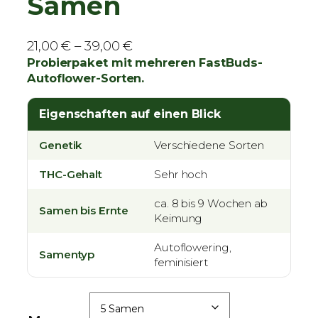
Samen
P
21,00
€
–
39,00
€
r
Probierpaket mit mehreren FastBuds-
Autoflower-Sorten.
e
i
Eigenschaften auf einen Blick
s
s
Genetik
Verschiedene Sorten
p
a
THC-Gehalt
Sehr hoch
n
n
ca. 8 bis 9 Wochen ab
Samen bis Ernte
Keimung
e
:
Autoflowering,
Samentyp
2
feminisiert
1
,
0