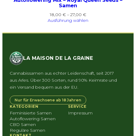
Autoflowering Mix – Royal Queen Seeds –
Samen
Preisspanne:
18,00
€
–
27,00
€
18,00 €
Ausführung wählen
bis
27,00 €
LA MAISON DE LA GRAINE
Cannabissamen aus echter Leidenschaft, seit 2017
aus Arles. Über 300 Sorten, rund 90% Keimrate und
ein Versand bequem aus der EU.
Nur für Erwachsene ab 18 Jahren
KATEGORIEN
SERVICE
Feminisierte Samen
Impressum
Autoflowering Samen
CBD Samen
Reguläre Samen
KONTAKT