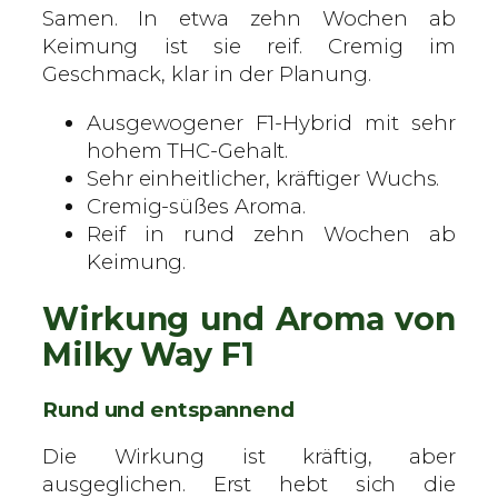
Samen. In etwa zehn Wochen ab
l
Keimung ist sie reif. Cremig im
o
Geschmack, klar in der Planung.
w
e
Ausgewogener F1-Hybrid mit sehr
r
hohem THC-Gehalt.
i
Sehr einheitlicher, kräftiger Wuchs.
n
Cremig-süßes Aroma.
g
Reif in rund zehn Wochen ab
S
Keimung.
a
m
Wirkung und Aroma von
e
Milky Way F1
n
M
Rund und entspannend
e
n
Die Wirkung ist kräftig, aber
g
ausgeglichen. Erst hebt sich die
e