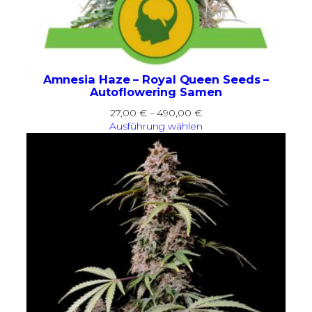
Amnesia Haze – Royal Queen Seeds –
Autoflowering Samen
Preisspanne:
27,00
€
–
490,00
€
27,00 €
Ausführung wählen
bis
490,00 €