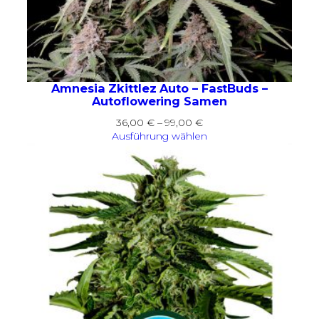
Amnesia Zkittlez Auto – FastBuds –
Autoflowering Samen
Preisspanne:
36,00
€
–
99,00
€
36,00 €
Ausführung wählen
bis
99,00 €