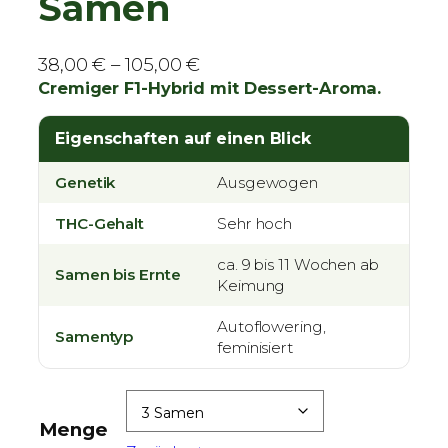
Samen
P
38,00
€
–
105,00
€
r
Cremiger F1-Hybrid mit Dessert-Aroma.
e
i
Eigenschaften auf einen Blick
s
Genetik
Ausgewogen
s
p
THC-Gehalt
Sehr hoch
a
n
ca. 9 bis 11 Wochen ab
Samen bis Ernte
Keimung
n
e
Autoflowering,
Samentyp
:
feminisiert
3
8
,
Menge
0