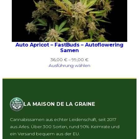
Auto Apricot – FastBuds – Autoflowering
Samen
Preisspanne:
36,00
€
–
99,00
€
36,00 €
Ausführung wählen
bis
99,00 €
LA MAISON DE LA GRAINE
Cannabissamen aus echter Leidenschaft, seit 2017
aus Arles. Über 300 Sorten, rund 90% Keimrate und
ein Versand bequem aus der EU.