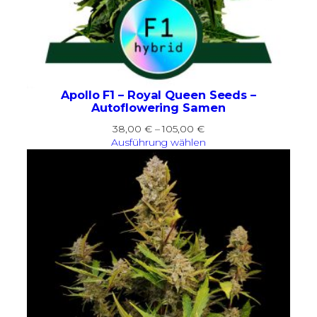
Apollo F1 – Royal Queen Seeds –
Autoflowering Samen
Preisspanne:
38,00
€
–
105,00
€
38,00 €
Ausführung wählen
bis
105,00 €