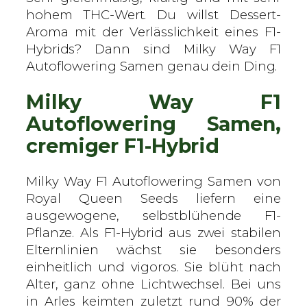
a
hohem THC-Wert. Du willst Dessert-
l
Aroma mit der Verlässlichkeit eines F1-
Q
Hybrids? Dann sind Milky Way F1
u
Autoflowering Samen genau dein Ding.
e
Milky Way F1
e
n
Autoflowering Samen,
S
cremiger F1-Hybrid
e
e
Milky Way F1 Autoflowering Samen von
d
Royal Queen Seeds liefern eine
s
ausgewogene, selbstblühende F1-
–
Pflanze. Als F1-Hybrid aus zwei stabilen
A
Elternlinien wächst sie besonders
u
einheitlich und vigoros. Sie blüht nach
t
Alter, ganz ohne Lichtwechsel. Bei uns
o
in Arles keimten zuletzt rund 90% der
f