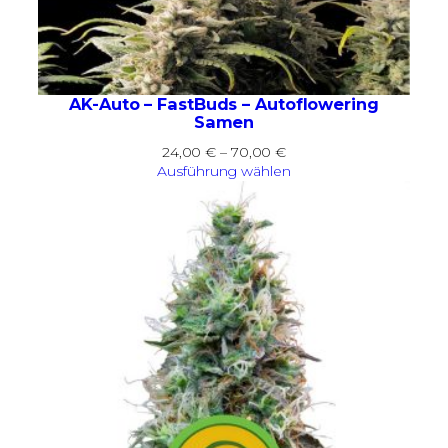
AK-Auto – FastBuds – Autoflowering
Samen
Preisspanne:
24,00
€
–
70,00
€
24,00 €
Ausführung wählen
bis
70,00 €