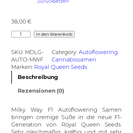
Zurücksetzen
0
€
38,00
€
b
M
i
In den Warenkorb
i
s
l
1
SKU:
MDLG-
Category:
Autoflowering
k
0
AUTO-MWF
Cannabissamen
y
5
Marken:
Royal Queen Seeds
W
,
Beschreibung
a
0
y
0
Rezensionen (0)
F
1
€
–
Milky Way F1 Autoflowering Samen
R
bringen cremige Süße in die neue F1-
o
Generation von Royal Queen Seeds.
y
Sehr gleichmäßig, kräftig und mit sehr