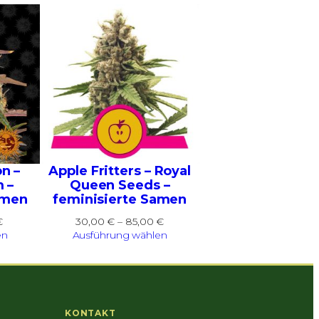
n –
Apple Fritters – Royal
 –
Queen Seeds –
amen
feminisierte Samen
Preisspanne:
Preisspanne:
€
30,00
€
–
85,00
€
27,00 €
30,00 €
en
Ausführung wählen
bis
bis
77,00 €
85,00 €
KONTAKT