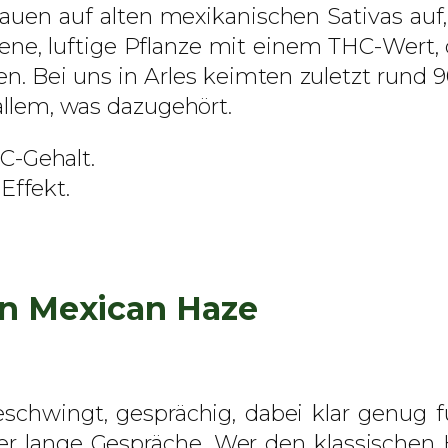
i
uen auf alten mexikanischen Sativas auf, 
n
ene, luftige Pflanze mit einem THC-Wert,
i
n. Bei uns in Arles keimten zuletzt rund 9
s
 allem, was dazugehört.
i
C-Gehalt.
e
Effekt.
r
t
e
S
n Mexican Haze
a
m
e
n
eschwingt, gesprächig, dabei klar genug f
M
er lange Gespräche. Wer den klassischen 