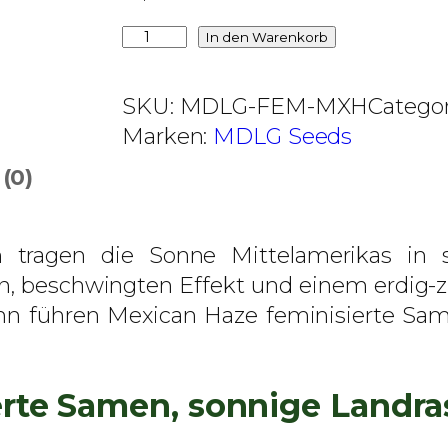
€
M
In den Warenkorb
b
e
i
x
SKU:
MDLG-FEM-MXH
Catego
s
i
Marken:
MDLG Seeds
4
c
5
(0)
a
0
n
,
H
tragen die Sonne Mittelamerikas in sic
0
a
n, beschwingten Effekt und einem erdig-zi
0
z
nn führen Mexican Haze feminisierte Samen
e
€
f
e
erte Samen, sonnige Landra
m