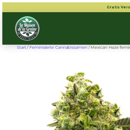
Zum
Gratis Ver
Inhalt
springen
Start
/
Feminisierte Cannabissamen
/ Mexican Haze femi