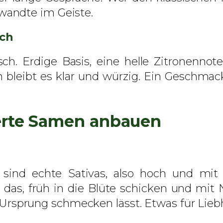
e
wandte im Geiste.
n
g
uch
e
sch. Erdige Basis, eine helle Zitronenno
 bleibt es klar und würzig. Ein Geschmack
erte Samen anbauen
sind echte Sativas, also hoch und mit 
 das, früh in die Blüte schicken und mit
en Ursprung schmecken lässt. Etwas für Lieb