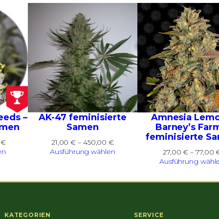
eeds –
AK-47 feminisierte
Amnesia Lemo
amen
Samen
Barney’s Farm
feminisierte S
Preisspanne:
Preisspanne:
0
€
21,00
€
–
450,00
€
30,00 €
21,00 €
en
Ausführung wählen
27,00
€
–
77,00
bis
bis
Ausführung wähl
100,00 €
450,00 €
KATEGORIEN
SERVICE