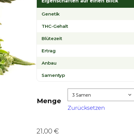
Eigenschaften auf einen Blick
i
s
Genetik
s
THC-Gehalt
p
Blütezeit
a
n
Ertrag
n
Anbau
e
:
Samentyp
2
1
Menge
,
Zurücksetzen
0
0
21,00
€