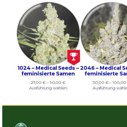
1024 – Medical Seeds –
2046 – Medical S
feminisierte Samen
feminisierte S
Preisspanne:
27,00
€
–
90,00
€
30,00
€
–
100,0
27,00 €
Ausführung wählen
Ausführung wähl
bis
90,00 €