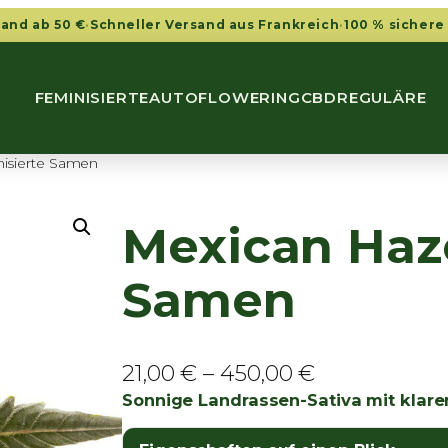
sand ab 50 €
·
Schneller Versand aus Frankreich
·
100 % sichere
FEMINISIERTE
AUTOFLOWERING
CBD
REGULÄRE
nisierte Samen
Mexican Haze
Samen
P
21,00
€
–
450,00
€
r
Sonnige Landrassen-Sativa mit klare
e