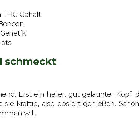
e
 THC-Gehalt.
–
 Bonbon.
f
-Genetik.
e
ots.
m
i
d schmeckt
n
i
s
i
nd. Erst ein heller, gut gelaunter Kopf, 
e
sie kräftig, also dosiert genießen. Sch
r
ommen will.
t
e
S