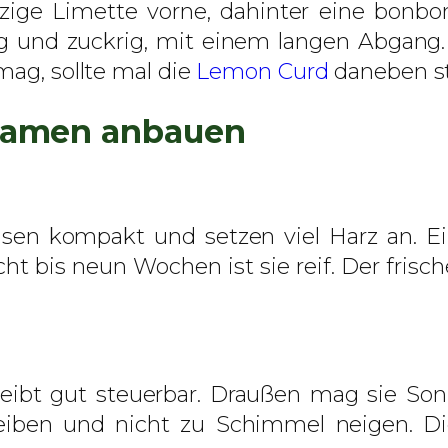
tzige Limette vorne, dahinter eine bonb
a
 und zuckrig, mit einem langen Abgang. Ei
m
mag, sollte mal die
Lemon Curd
daneben st
e
n
 Samen anbauen
M
e
n
g
n kompakt und setzen viel Harz an. Ein l
e
t bis neun Wochen ist sie reif. Der frische
 bleibt gut steuerbar. Draußen mag sie So
eiben und nicht zu Schimmel neigen. D