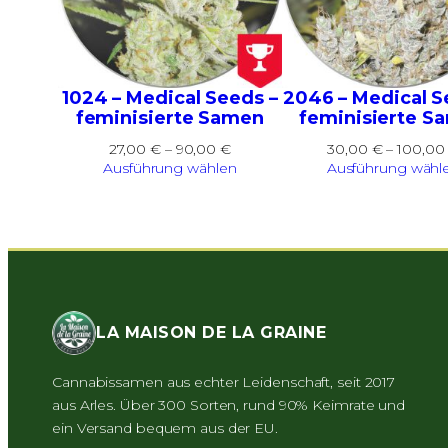
1024 – Medical Seeds –
2046 – Medical S
feminisierte Samen
feminisierte S
Preisspanne:
27,00
€
–
90,00
€
30,00
€
–
100,0
27,00 €
Ausführung wählen
Ausführung wähl
bis
90,00 €
LA MAISON DE LA GRAINE
Cannabissamen aus echter Leidenschaft, seit 2017
aus Arles. Über 300 Sorten, rund 90% Keimrate und
ein Versand bequem aus der EU.