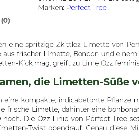
e
Marken:
Perfect Tree
O
(0)
z
z
–
eine spritzige Zkittlez-Limette von Perfect
P
us frischer Limette, Bonbon und einem sü
e
tten-Kick mag, greift zu Lime Ozz femini
r
f
Samen, die Limetten-Süße v
e
c
n eine kompakte, indicabetonte Pflanze 
t
frische Limette, dahinter eine bonbonarti
T
hoch. Die Ozz-Linie von Perfect Tree setz
r
 Limetten-Twist obendrauf. Genau diese M
e