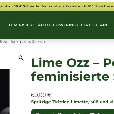
sand ab 50 €
·
Schneller Versand aus Frankreich
·
100 % sichere
FEMINISIERTE
AUTOFLOWERING
CBD
REGULÄRE
 Tree – feminisierte Samen
Lime Ozz – P
feminisiert
60,00
€
Spritzige Zkittlez-Limette, süß und kl