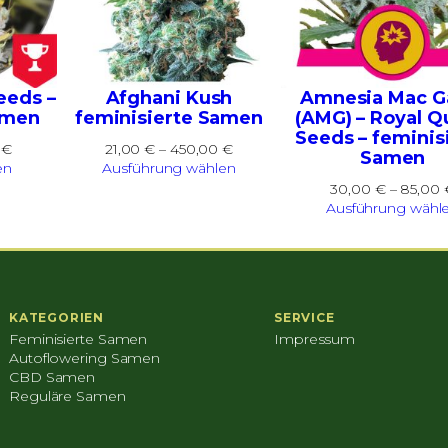
eeds –
Afghani Kush
Amnesia Mac G
amen
feminisierte Samen
(AMG) – Royal 
Seeds – feminis
Preisspanne:
Preisspanne:
0
€
21,00
€
–
450,00
€
Samen
30,00 €
21,00 €
en
Ausführung wählen
bis
bis
30,00
€
–
85,00
100,00 €
450,00 €
Ausführung wähl
KATEGORIEN
SERVICE
Feminisierte Samen
Impressum
Autoflowering Samen
CBD Samen
Reguläre Samen