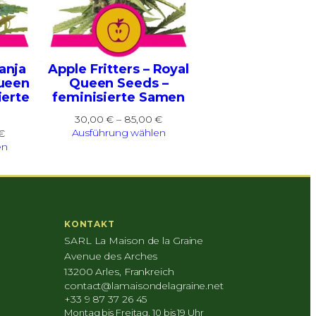
anja
Apple Fritters – Royal
Queen
Queen Seeds –
ierte
feminisierte Samen
Preisspanne:
30,00
€
–
85,00
€
30,00 €
Preisspanne:
Ausführung wählen
€
bis
30,00 €
en
85,00 €
bis
85,00 €
KONTAKT
SARL La Maison de la Graine
Avenue des Arches
13200 Arles, Frankreich
contact@lamaisondelagraine.net
+33 9 87 37 26 45
Montag bis Freitag, 10 bis 19 Uhr