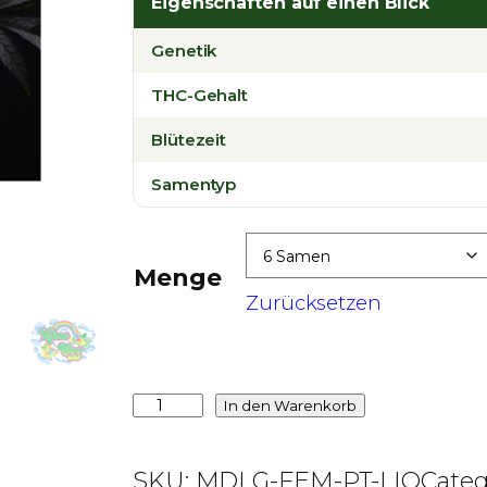
Eigenschaften auf einen Blick
Genetik
THC-Gehalt
Blütezeit
Samentyp
Menge
Zurücksetzen
L
In den Warenkorb
i
m
SKU:
MDLG-FEM-PT-LIO
Categ