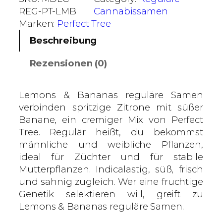
o
REG-PT-LMB
Cannabissamen
n
Marken:
Perfect Tree
s
Beschreibung
&
B
Rezensionen (0)
a
n
a
Lemons & Bananas reguläre Samen
n
verbinden spritzige Zitrone mit süßer
a
Banane, ein cremiger Mix von Perfect
s
Tree. Regulär heißt, du bekommst
–
männliche und weibliche Pflanzen,
P
ideal für Züchter und für stabile
e
Mutterpflanzen. Indicalastig, süß, frisch
r
und sahnig zugleich. Wer eine fruchtige
f
Genetik selektieren will, greift zu
e
Lemons & Bananas reguläre Samen.
c