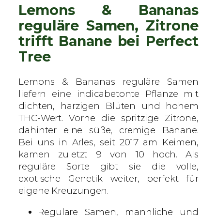
Lemons & Bananas
t
T
reguläre Samen, Zitrone
r
trifft Banane bei Perfect
e
Tree
e
–
r
Lemons & Bananas reguläre Samen
e
liefern eine indicabetonte Pflanze mit
g
dichten, harzigen Blüten und hohem
u
THC-Wert. Vorne die spritzige Zitrone,
l
dahinter eine süße, cremige Banane.
ä
Bei uns in Arles, seit 2017 am Keimen,
r
kamen zuletzt 9 von 10 hoch. Als
e
reguläre Sorte gibt sie die volle,
S
exotische Genetik weiter, perfekt für
a
eigene Kreuzungen.
m
Reguläre Samen, männliche und
e