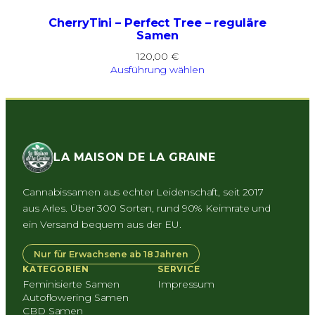
CherryTini – Perfect Tree – reguläre
Samen
120,00
€
Ausführung wählen
LA MAISON DE LA GRAINE
Cannabissamen aus echter Leidenschaft, seit 2017
aus Arles. Über 300 Sorten, rund 90% Keimrate und
ein Versand bequem aus der EU.
Nur für Erwachsene ab 18 Jahren
KATEGORIEN
SERVICE
Feminisierte Samen
Impressum
Autoflowering Samen
CBD Samen