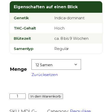
Eigenschaften auf einen Blick
Genetik
Indica-dominant
THC-Gehalt
Hoch
Blütezeit
ca. 8 bis 9 Wochen
Samentyp
Regulär
Menge
Zurücksetzen
L
In den Warenkorb
e
m
SKU:
MDLG-
Category:
Reguläre