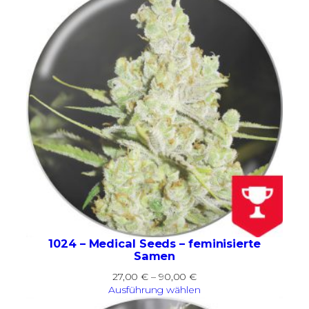
1024 – Medical Seeds – feminisierte
Samen
Preisspanne:
27,00
€
–
90,00
€
27,00 €
Ausführung wählen
bis