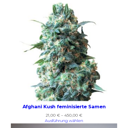
bis
100,00 €
Afghani Kush feminisierte Samen
Preisspanne:
21,00
€
–
450,00
€
21,00 €
Ausführung wählen
bis