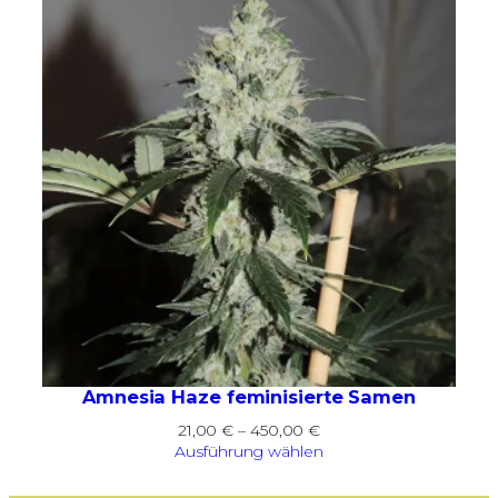
450,00 €
Amnesia Haze feminisierte Samen
Preisspanne:
21,00
€
–
450,00
€
21,00 €
Ausführung wählen
bis
450,00 €