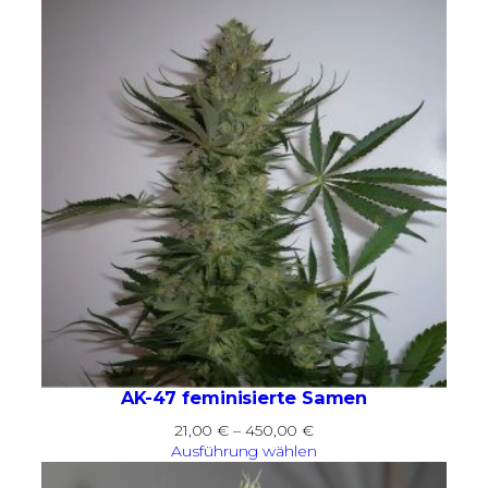
450,00 €
AK-47 feminisierte Samen
Preisspanne:
21,00
€
–
450,00
€
21,00 €
Ausführung wählen
bis