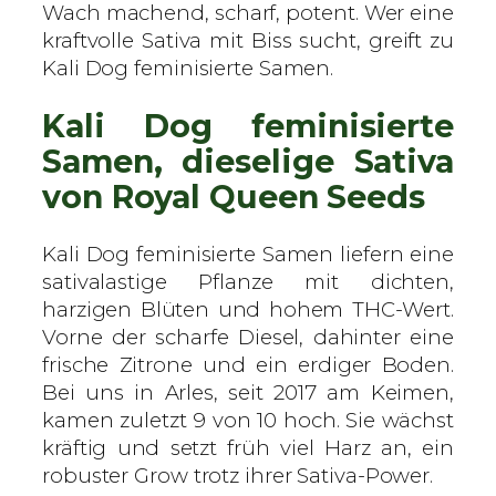
e
Wach machend, scharf, potent. Wer eine
n
kraftvolle Sativa mit Biss sucht, greift zu
S
Kali Dog feminisierte Samen.
e
Kali Dog feminisierte
e
d
Samen, dieselige Sativa
s
von Royal Queen Seeds
–
f
Kali Dog feminisierte Samen liefern eine
e
sativalastige Pflanze mit dichten,
m
harzigen Blüten und hohem THC-Wert.
i
Vorne der scharfe Diesel, dahinter eine
n
frische Zitrone und ein erdiger Boden.
i
Bei uns in Arles, seit 2017 am Keimen,
s
kamen zuletzt 9 von 10 hoch. Sie wächst
i
kräftig und setzt früh viel Harz an, ein
e
robuster Grow trotz ihrer Sativa-Power.
r