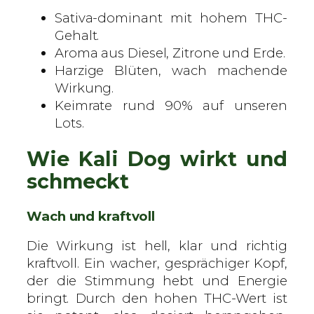
t
Sativa-dominant mit hohem THC-
e
Gehalt.
S
Aroma aus Diesel, Zitrone und Erde.
a
Harzige Blüten, wach machende
m
Wirkung.
e
Keimrate rund 90% auf unseren
n
Lots.
M
e
Wie Kali Dog wirkt und
n
schmeckt
g
e
Wach und kraftvoll
Die Wirkung ist hell, klar und richtig
kraftvoll. Ein wacher, gesprächiger Kopf,
der die Stimmung hebt und Energie
bringt. Durch den hohen THC-Wert ist