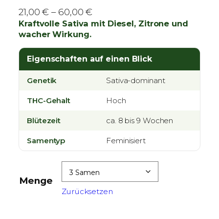
P
21,00
€
–
60,00
€
r
Kraftvolle Sativa mit Diesel, Zitrone und
wacher Wirkung.
e
i
Eigenschaften auf einen Blick
s
s
Genetik
Sativa-dominant
p
a
THC-Gehalt
Hoch
n
Blütezeit
n
ca. 8 bis 9 Wochen
e
Samentyp
Feminisiert
:
2
1
Menge
,
Zurücksetzen
0
0