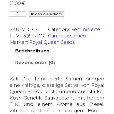
21,00
€
€
b
K
In den Warenkorb
i
a
s
l
SKU:
MDLG-
Category:
Feminisierte
6
i
FEM-RQS-KDG
Cannabissamen
0
D
Marken:
Royal Queen Seeds
,
o
Beschreibung
0
g
0
–
Rezensionen (0)
R
€
o
y
Kali Dog feminisierte Samen bringen
a
eine kräftige, dieselige Sativa von Royal
l
Queen Seeds, abstammend aus starker
Q
Kush-Genetik. Sativabetont, mit hohem
u
THC und einem Aroma aus Diesel,
e
Zitrone und einem erdigen Boden.