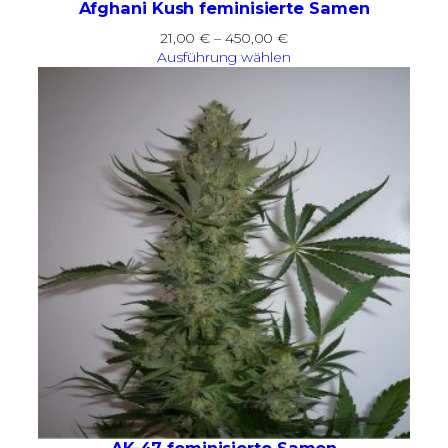
Afghani Kush feminisierte Samen
Preisspanne:
21,00
€
–
450,00
€
21,00 €
Ausführung wählen
bis
450,00 €