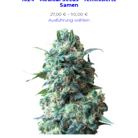
Samen
Preisspanne:
27,00
€
–
90,00
€
27,00 €
Ausführung wählen
bis
90,00 €