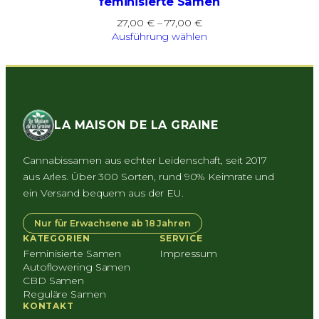
feminisierte Samen
Preisspanne:
27,00
€
–
77,00
€
27,00 €
Ausführung wählen
bis
77,00 €
LA MAISON DE LA GRAINE
Cannabissamen aus echter Leidenschaft, seit 2017
aus Arles. Über 300 Sorten, rund 90% Keimrate und
ein Versand bequem aus der EU.
Nur für Erwachsene ab 18 Jahren
KATEGORIEN
SERVICE
Feminisierte Samen
Impressum
Autoflowering Samen
CBD Samen
Reguläre Samen
KONTAKT