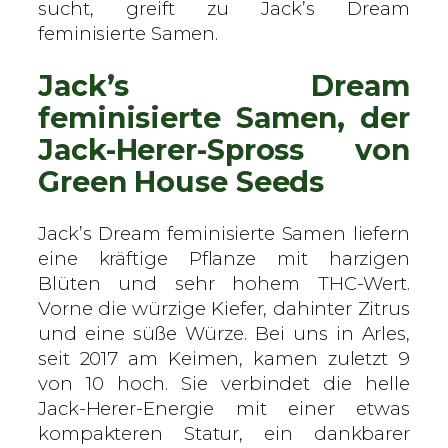
o
sucht, greift zu Jack’s Dream
u
feminisierte Samen.
s
Jack’s Dream
e
S
feminisierte Samen, der
e
Jack-Herer-Spross von
e
Green House Seeds
d
s
–
Jack’s Dream feminisierte Samen liefern
f
eine kräftige Pflanze mit harzigen
e
Blüten und sehr hohem THC-Wert.
m
Vorne die würzige Kiefer, dahinter Zitrus
i
und eine süße Würze. Bei uns in Arles,
n
seit 2017 am Keimen, kamen zuletzt 9
i
von 10 hoch. Sie verbindet die helle
s
Jack-Herer-Energie mit einer etwas
i
kompakteren Statur, ein dankbarer