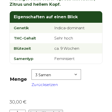
Zitrus und hellem Kopf.
e
i
Eigenschaften auf einen Blick
s
s
Genetik
Indica-dominant
p
a
THC-Gehalt
Sehr hoch
n
Blütezeit
n
ca. 9 Wochen
e
Samentyp
Feminisiert
:
3
0
Menge
,
Zurücksetzen
0
0
30,00
€
€
b