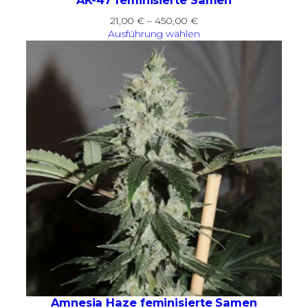
AK-47 feminisierte Samen
Preisspanne:
21,00
€
–
450,00
€
21,00 €
Ausführung wählen
bis
450,00 €
Amnesia Haze feminisierte Samen