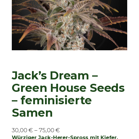
Jack’s Dream –
Green House Seeds
– feminisierte
Samen
P
30,00
€
–
75,00
€
r
Würziger Jack-Herer-Spross mit Kiefer,