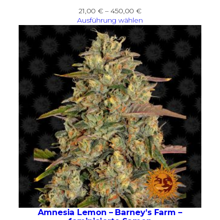
Preisspanne:
21,00
€
–
450,00
€
21,00 €
Ausführung wählen
bis
450,00 €
Amnesia Lemon – Barney’s Farm –