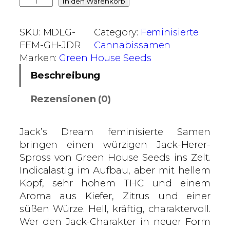
J
In den Warenkorb
i
a
s
c
SKU:
MDLG-
Category:
Feminisierte
7
k
FEM-GH-JDR
Cannabissamen
5
'
Marken:
Green House Seeds
,
s
Beschreibung
0
D
0
r
Rezensionen (0)
e
€
a
m
Jack’s Dream feminisierte Samen
–
bringen einen würzigen Jack-Herer-
G
Spross von Green House Seeds ins Zelt.
r
Indicalastig im Aufbau, aber mit hellem
e
Kopf, sehr hohem THC und einem
e
Aroma aus Kiefer, Zitrus und einer
n
süßen Würze. Hell, kräftig, charaktervoll.
H
Wer den Jack-Charakter in neuer Form