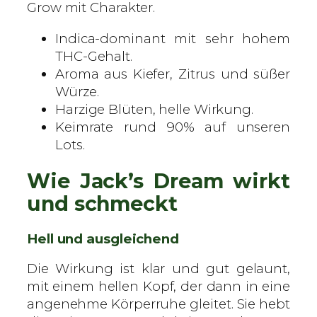
e
Grow mit Charakter.
r
Indica-dominant mit sehr hohem
t
THC-Gehalt.
e
Aroma aus Kiefer, Zitrus und süßer
S
Würze.
a
Harzige Blüten, helle Wirkung.
m
Keimrate rund 90% auf unseren
e
Lots.
n
M
Wie Jack’s Dream wirkt
e
n
und schmeckt
g
e
Hell und ausgleichend
Die Wirkung ist klar und gut gelaunt,
mit einem hellen Kopf, der dann in eine
angenehme Körperruhe gleitet. Sie hebt