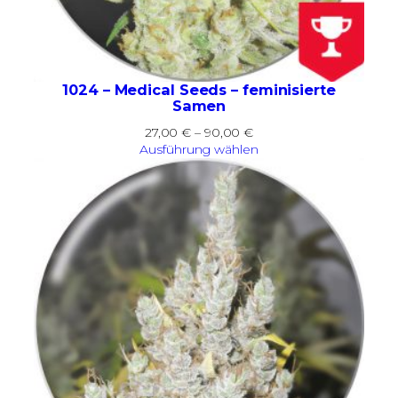
1024 – Medical Seeds – feminisierte
Samen
Preisspanne:
27,00
€
–
90,00
€
27,00 €
Ausführung wählen
bis
90,00 €