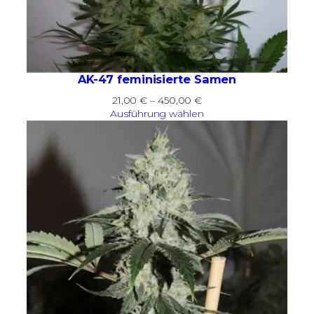
AK-47 feminisierte Samen
Preisspanne:
21,00
€
–
450,00
€
21,00 €
Ausführung wählen
bis
450,00 €