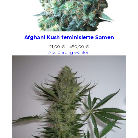
Afghani Kush feminisierte Samen
Preisspanne:
21,00
€
–
450,00
€
21,00 €
Ausführung wählen
bis
450,00 €