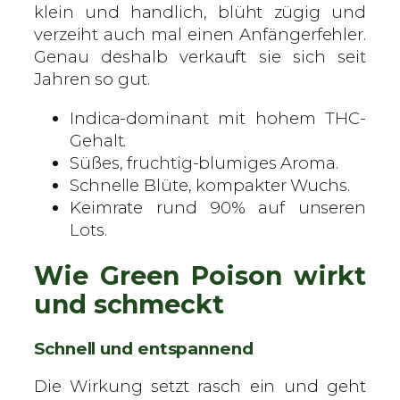
e
klein und handlich, blüht zügig und
S
verzeiht auch mal einen Anfängerfehler.
a
Genau deshalb verkauft sie sich seit
m
Jahren so gut.
e
Indica-dominant mit hohem THC-
n
Gehalt.
M
Süßes, fruchtig-blumiges Aroma.
e
Schnelle Blüte, kompakter Wuchs.
n
Keimrate rund 90% auf unseren
g
Lots.
e
Wie Green Poison wirkt
und schmeckt
Schnell und entspannend
Die Wirkung setzt rasch ein und geht