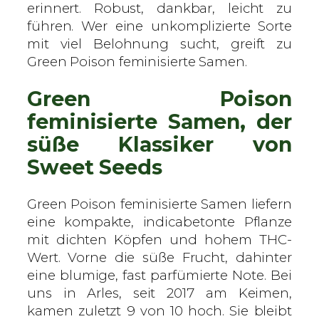
t
erinnert. Robust, dankbar, leicht zu
S
führen. Wer eine unkomplizierte Sorte
e
mit viel Belohnung sucht, greift zu
e
Green Poison feminisierte Samen.
d
Green Poison
s
–
feminisierte Samen, der
f
süße Klassiker von
e
Sweet Seeds
m
i
n
Green Poison feminisierte Samen liefern
i
eine kompakte, indicabetonte Pflanze
s
mit dichten Köpfen und hohem THC-
i
Wert. Vorne die süße Frucht, dahinter
e
eine blumige, fast parfümierte Note. Bei
r
uns in Arles, seit 2017 am Keimen,
t
kamen zuletzt 9 von 10 hoch. Sie bleibt