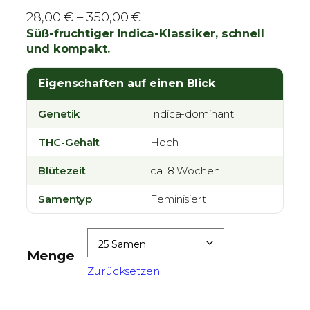
P
28,00
€
–
350,00
€
r
Süß-fruchtiger Indica-Klassiker, schnell
und kompakt.
e
i
Eigenschaften auf einen Blick
s
s
Genetik
Indica-dominant
p
a
THC-Gehalt
Hoch
n
Blütezeit
n
ca. 8 Wochen
e
Samentyp
Feminisiert
:
2
8
Menge
,
Zurücksetzen
0
0