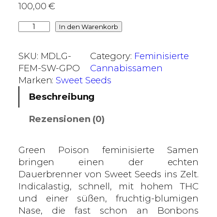
100,00
€
€
b
G
In den Warenkorb
i
r
s
e
SKU:
MDLG-
Category:
Feminisierte
3
e
FEM-SW-GPO
Cannabissamen
5
n
Marken:
Sweet Seeds
0
P
Beschreibung
,
o
0
i
Rezensionen (0)
0
s
o
€
n
Green Poison feminisierte Samen
–
bringen einen der echten
S
Dauerbrenner von Sweet Seeds ins Zelt.
w
Indicalastig, schnell, mit hohem THC
e
und einer süßen, fruchtig-blumigen
e
Nase, die fast schon an Bonbons