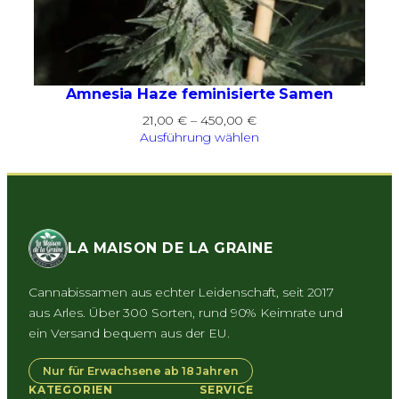
Amnesia Haze feminisierte Samen
Preisspanne:
21,00
€
–
450,00
€
21,00 €
Ausführung wählen
bis
450,00 €
LA MAISON DE LA GRAINE
Cannabissamen aus echter Leidenschaft, seit 2017
aus Arles. Über 300 Sorten, rund 90% Keimrate und
ein Versand bequem aus der EU.
Nur für Erwachsene ab 18 Jahren
KATEGORIEN
SERVICE