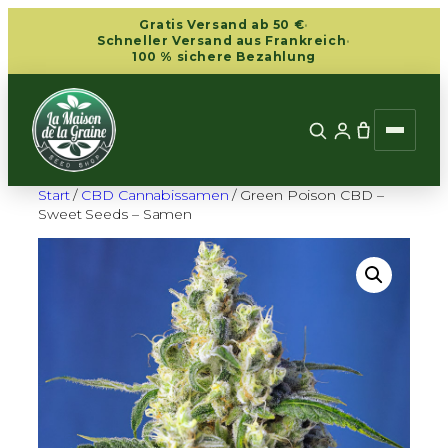
Zum
Gratis Versand ab 50 €
·
Inhalt
Schneller Versand aus Frankreich
·
100 % sichere Bezahlung
springen
Start
/
CBD Cannabissamen
/ Green Poison CBD –
Sweet Seeds – Samen