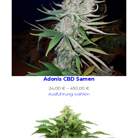
Adonis CBD Samen
Preisspanne:
24,00
€
–
450,00
€
24,00 €
Ausführung wählen
bis
450,00 €