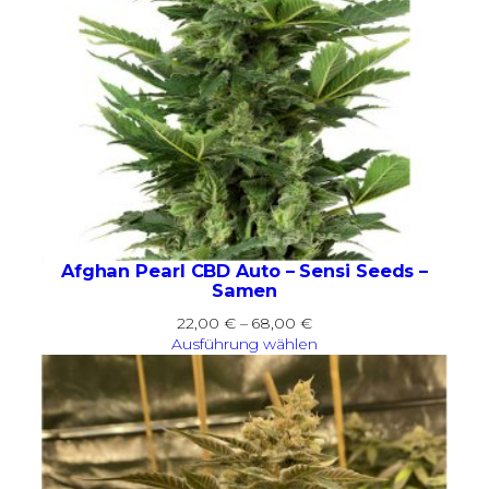
Afghan Pearl CBD Auto – Sensi Seeds –
Samen
Preisspanne:
22,00
€
–
68,00
€
22,00 €
Ausführung wählen
bis
68,00 €