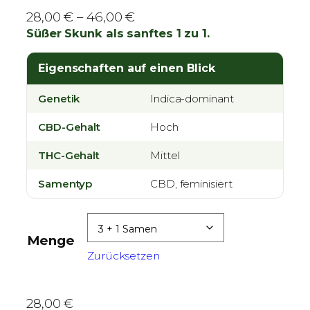
P
28,00
€
–
46,00
€
r
Süßer Skunk als sanftes 1 zu 1.
e
i
Eigenschaften auf einen Blick
s
Genetik
Indica-dominant
s
p
CBD-Gehalt
Hoch
a
n
THC-Gehalt
Mittel
n
Samentyp
CBD, feminisiert
e
:
2
Menge
8
Zurücksetzen
,
0
0
28,00
€