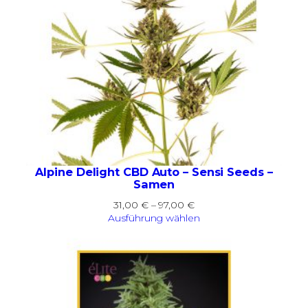
Alpine Delight CBD Auto – Sensi Seeds –
Samen
Preisspanne:
31,00
€
–
97,00
€
31,00 €
Ausführung wählen
bis
97,00 €