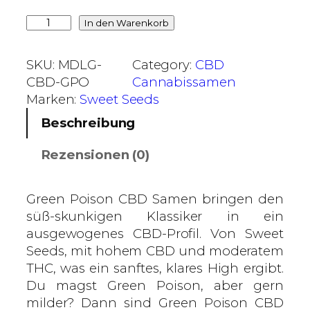
€
G
In den Warenkorb
b
r
i
e
SKU:
MDLG-
Category:
CBD
s
e
CBD-GPO
Cannabissamen
4
n
Marken:
Sweet Seeds
6
P
,
Beschreibung
o
0
i
Rezensionen (0)
0
s
o
€
n
Green Poison CBD Samen bringen den
C
süß-skunkigen Klassiker in ein
B
ausgewogenes CBD-Profil. Von Sweet
D
Seeds, mit hohem CBD und moderatem
–
THC, was ein sanftes, klares High ergibt.
S
Du magst Green Poison, aber gern
w
milder? Dann sind Green Poison CBD