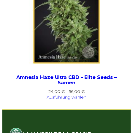
Amnesia Haze Ultra CBD – Elite Seeds –
Samen
Preisspanne:
24,00
€
–
56,00
€
24,00 €
Ausführung wählen
bis
56,00 €