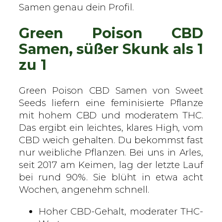
e
Samen genau dein Profil.
e
Green Poison CBD
t
S
Samen, süßer Skunk als 1
e
zu 1
e
d
Green Poison CBD Samen von Sweet
s
Seeds liefern eine feminisierte Pflanze
–
mit hohem CBD und moderatem THC.
S
Das ergibt ein leichtes, klares High, vom
a
CBD weich gehalten. Du bekommst fast
m
nur weibliche Pflanzen. Bei uns in Arles,
e
seit 2017 am Keimen, lag der letzte Lauf
n
bei rund 90%. Sie blüht in etwa acht
M
Wochen, angenehm schnell.
e
n
Hoher CBD-Gehalt, moderater THC-
g