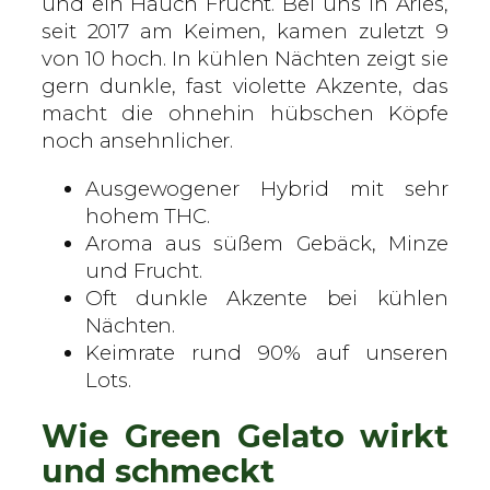
und ein Hauch Frucht. Bei uns in Arles,
i
seit 2017 am Keimen, kamen zuletzt 9
s
von 10 hoch. In kühlen Nächten zeigt sie
i
gern dunkle, fast violette Akzente, das
e
macht die ohnehin hübschen Köpfe
r
noch ansehnlicher.
t
Ausgewogener Hybrid mit sehr
e
hohem THC.
S
Aroma aus süßem Gebäck, Minze
a
und Frucht.
m
Oft dunkle Akzente bei kühlen
e
Nächten.
n
Keimrate rund 90% auf unseren
M
Lots.
e
n
Wie Green Gelato wirkt
g
e
und schmeckt