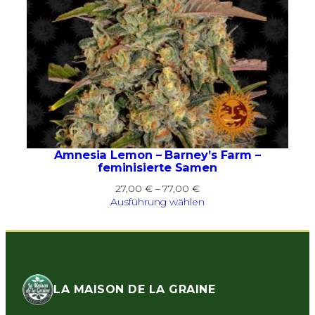
Amnesia Lemon – Barney’s Farm –
feminisierte Samen
Preisspanne:
27,00
€
–
77,00
€
27,00 €
Ausführung wählen
bis
77,00 €
LA MAISON DE LA GRAINE