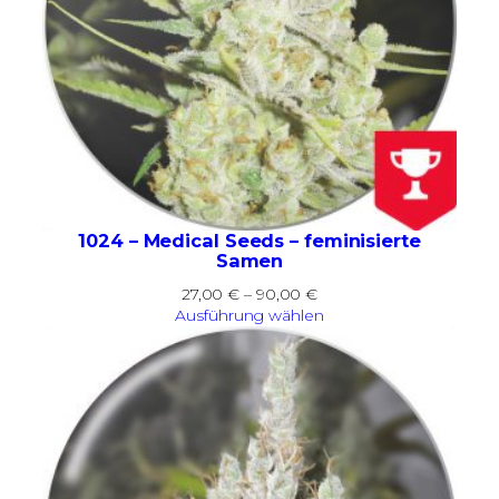
1024 – Medical Seeds – feminisierte
Samen
Preisspanne:
27,00
€
–
90,00
€
27,00 €
Ausführung wählen
bis
90,00 €