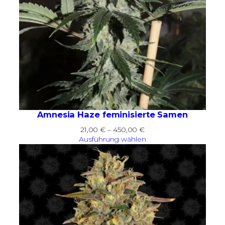
Amnesia Haze feminisierte Samen
Preisspanne:
21,00
€
–
450,00
€
21,00 €
Ausführung wählen
bis
450,00 €