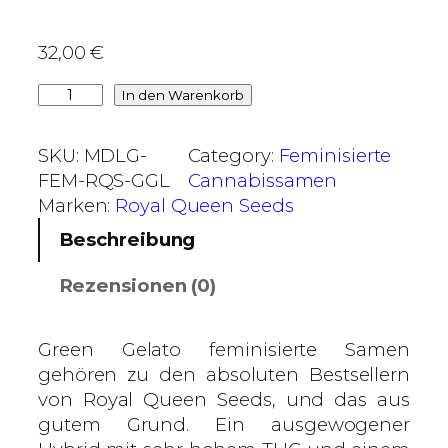
0
32,00
€
€
b
G
In den Warenkorb
i
r
s
e
SKU:
MDLG-
Category:
Feminisierte
9
e
FEM-RQS-GGL
Cannabissamen
0
n
Marken:
Royal Queen Seeds
,
G
Beschreibung
0
e
0
l
Rezensionen (0)
a
€
t
o
Green Gelato feminisierte Samen
–
gehören zu den absoluten Bestsellern
R
von Royal Queen Seeds, und das aus
o
gutem Grund. Ein ausgewogener
y