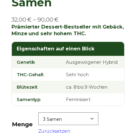
Samen
P
32,00
€
–
90,00
€
r
Prämierter Dessert-Bestseller mit Gebäck,
Minze und sehr hohem THC.
e
i
Eigenschaften auf einen Blick
s
s
Genetik
Ausgewogener Hybrid
p
a
THC-Gehalt
Sehr hoch
n
Blütezeit
n
ca. 8 bis 9 Wochen
e
Samentyp
Feminisiert
:
3
2
Menge
,
Zurücksetzen
0