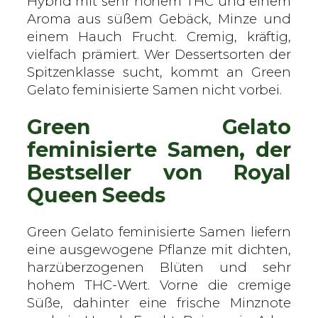
Hybrid mit sehr hohem THC und einem
a
Aroma aus süßem Gebäck, Minze und
l
einem Hauch Frucht. Cremig, kräftig,
Q
vielfach prämiert. Wer Dessertsorten der
u
Spitzenklasse sucht, kommt an Green
e
Gelato feminisierte Samen nicht vorbei.
e
Green Gelato
n
S
feminisierte Samen, der
e
Bestseller von Royal
e
Queen Seeds
d
s
–
Green Gelato feminisierte Samen liefern
f
eine ausgewogene Pflanze mit dichten,
e
harzüberzogenen Blüten und sehr
m
hohem THC-Wert. Vorne die cremige
i
Süße, dahinter eine frische Minznote
n