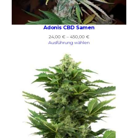
Adonis CBD Samen
Preisspanne:
24,00
€
–
450,00
€
24,00 €
Ausführung wählen
bis
450,00 €