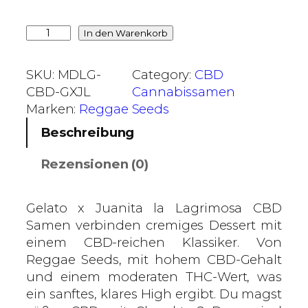
G
In den Warenkorb
e
l
SKU:
MDLG-
Category:
CBD
a
CBD-GXJL
Cannabissamen
t
Marken:
Reggae Seeds
o
Beschreibung
x
J
Rezensionen (0)
u
a
n
Gelato x Juanita la Lagrimosa CBD
i
Samen verbinden cremiges Dessert mit
t
einem CBD-reichen Klassiker. Von
a
Reggae Seeds, mit hohem CBD-Gehalt
l
und einem moderaten THC-Wert, was
a
ein sanftes, klares High ergibt. Du magst