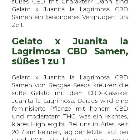
L
süßes CBD mit Charakter? Dann sind
a
Gelato x Juanita la Lagrimosa CBD
g
Samen ein besonderes Vergnügen fürs
r
Zelt.
i
Gelato x Juanita la
m
o
Lagrimosa CBD Samen,
s
süßes 1 zu 1
a
–
Gelato x Juanita la Lagrimosa CBD
R
Samen von Reggae Seeds kreuzen die
e
süße Gelato mit dem CBD-Klassiker
g
Juanita la Lagrimosa. Daraus wird eine
g
feminisierte Pflanze mit hohem CBD
a
und moderatem THC, was ein leichtes,
e
klares High ergibt. Bei uns in Arles, seit
S
2017 am Keimen, lag der letzte Lauf bei
e
rund 90%. Sie blüht in etwa neun