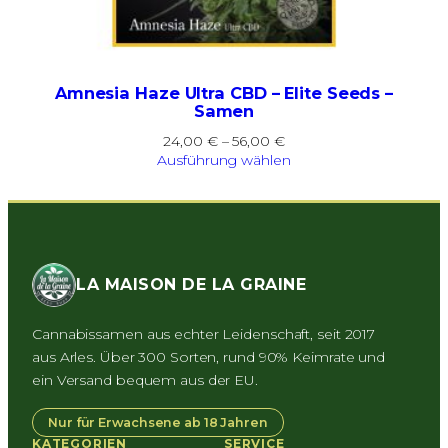
Amnesia Haze Ultra CBD – Elite Seeds –
Samen
Preisspanne:
24,00
€
–
56,00
€
24,00 €
Ausführung wählen
bis
56,00 €
LA MAISON DE LA GRAINE
Cannabissamen aus echter Leidenschaft, seit 2017
aus Arles. Über 300 Sorten, rund 90% Keimrate und
ein Versand bequem aus der EU.
Nur für Erwachsene ab 18 Jahren
KATEGORIEN
SERVICE