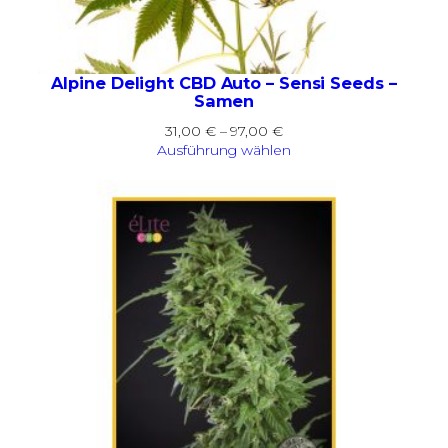
Alpine Delight CBD Auto – Sensi Seeds –
Samen
Preisspanne:
31,00
€
–
97,00
€
31,00 €
Ausführung wählen
bis
97,00 €