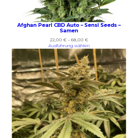
Afghan Pearl CBD Auto – Sensi Seeds –
Samen
Preisspanne:
22,00
€
–
68,00
€
22,00 €
Ausführung wählen
bis
68,00 €