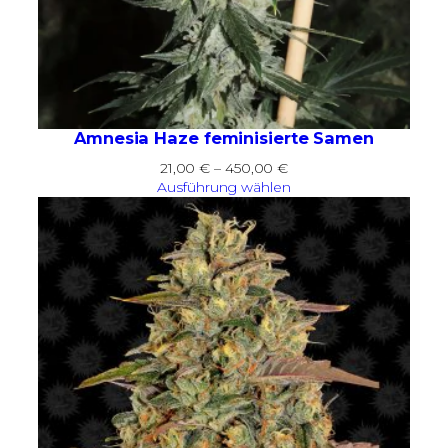
Amnesia Haze feminisierte Samen
Preisspanne:
21,00
€
–
450,00
€
21,00 €
Ausführung wählen
bis
450,00 €