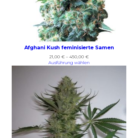
Afghani Kush feminisierte Samen
Preisspanne:
21,00
€
–
450,00
€
21,00 €
Ausführung wählen
bis
450,00 €