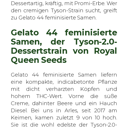
e
Dessertartig, kräftig, mit Promi-Erbe. Wer
e
den cremigen Tyson-Strain sucht, greift
n
zu Gelato 44 feminisierte Samen.
S
Gelato 44 feminisierte
e
e
Samen, der Tyson-2.0-
d
Dessertstrain von Royal
s
Queen Seeds
–
f
e
Gelato 44 feminisierte Samen liefern
m
eine kompakte, indicabetonte Pflanze
i
mit dicht verharzten Köpfen und
n
hohem THC-Wert. Vorne die süße
i
Creme, dahinter Beere und ein Hauch
s
Diesel. Bei uns in Arles, seit 2017 am
i
Keimen, kamen zuletzt 9 von 10 hoch.
e
Sie ist die wohl edelste der Tyson-2.0-