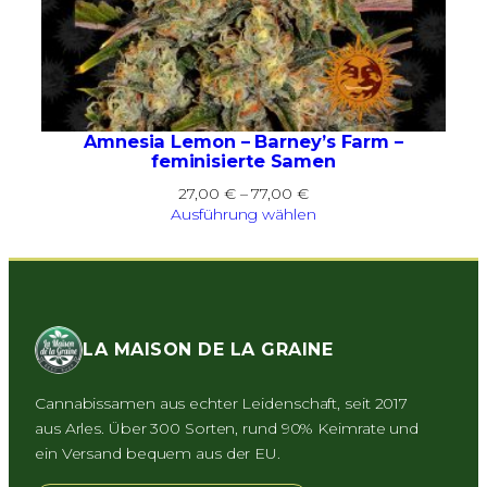
Amnesia Lemon – Barney’s Farm –
feminisierte Samen
Preisspanne:
27,00
€
–
77,00
€
27,00 €
Ausführung wählen
bis
77,00 €
LA MAISON DE LA GRAINE
Cannabissamen aus echter Leidenschaft, seit 2017
aus Arles. Über 300 Sorten, rund 90% Keimrate und
ein Versand bequem aus der EU.