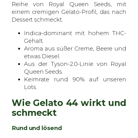
r
Reihe von Royal Queen Seeds, mit
t
einem cremigen Gelato-Profil, das nach
e
Dessert schmeckt.
S
Indica-dominant mit hohem THC-
a
Gehalt.
m
Aroma aus süßer Creme, Beere und
e
etwas Diesel.
n
Aus der Tyson-2.0-Linie von Royal
M
Queen Seeds.
e
Keimrate rund 90% auf unseren
n
Lots.
g
e
Wie Gelato 44 wirkt und
schmeckt
Rund und lösend