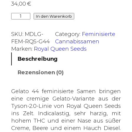
34,00
€
€
b
G
In den Warenkorb
i
e
s
l
SKU:
MDLG-
Category:
Feminisierte
9
a
FEM-RQS-G44
Cannabissamen
5
t
Marken:
Royal Queen Seeds
,
o
Beschreibung
0
4
0
4
Rezensionen (0)
–
€
R
o
Gelato 44 feminisierte Samen bringen
y
eine cremige Gelato-Variante aus der
a
Tyson-2.0-Linie von Royal Queen Seeds
l
ins Zelt. Indicalastig, sehr harzig, mit
Q
hohem THC und einer Nase aus süßer
u
Creme, Beere und einem Hauch Diesel.