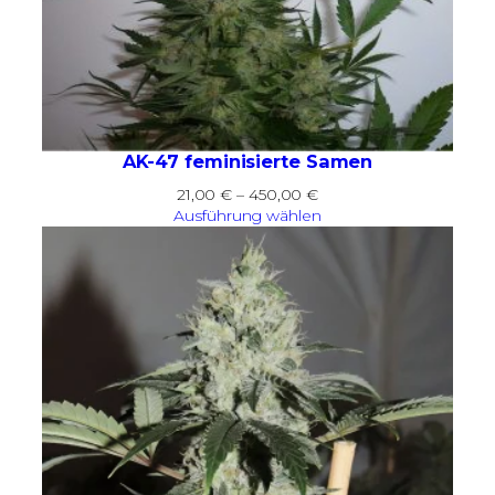
AK-47 feminisierte Samen
Preisspanne:
21,00
€
–
450,00
€
21,00 €
Ausführung wählen
bis
450,00 €