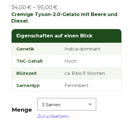
P
34,00
€
–
95,00
€
r
Cremige Tyson-2.0-Gelato mit Beere und
Diesel.
e
i
Eigenschaften auf einen Blick
s
s
Genetik
Indica-dominant
p
a
THC-Gehalt
Hoch
n
Blütezeit
n
ca. 8 bis 9 Wochen
e
Samentyp
Feminisiert
:
3
4
Menge
,
Zurücksetzen
0
0