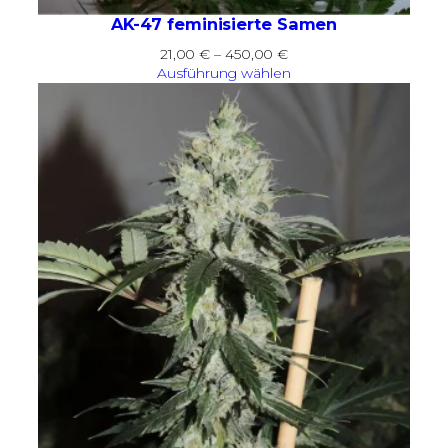
AK-47 feminisierte Samen
Preisspanne:
21,00
€
–
450,00
€
21,00 €
Ausführung wählen
bis
450,00 €