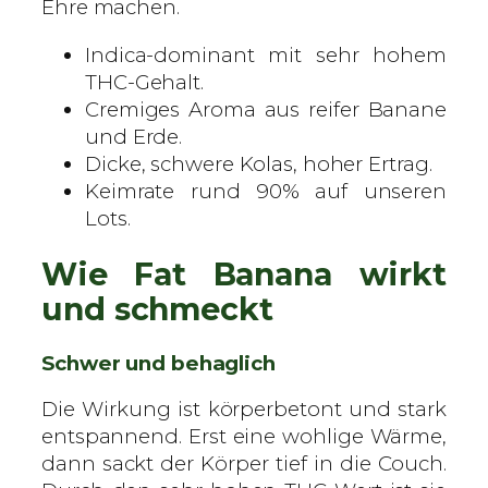
Ehre machen.
e
r
Indica-dominant mit sehr hohem
t
THC-Gehalt.
e
Cremiges Aroma aus reifer Banane
S
und Erde.
a
Dicke, schwere Kolas, hoher Ertrag.
m
Keimrate rund 90% auf unseren
e
Lots.
n
M
Wie Fat Banana wirkt
e
und schmeckt
n
g
Schwer und behaglich
e
Die Wirkung ist körperbetont und stark
entspannend. Erst eine wohlige Wärme,
dann sackt der Körper tief in die Couch.