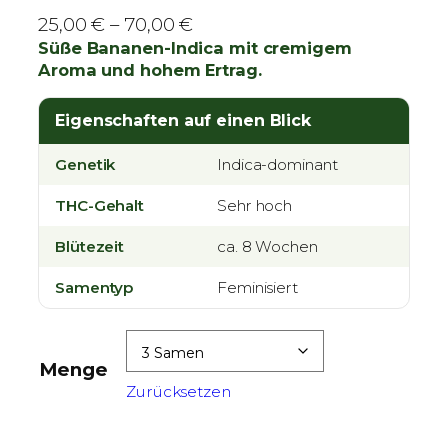
P
25,00
€
–
70,00
€
r
Süße Bananen-Indica mit cremigem
Aroma und hohem Ertrag.
e
i
Eigenschaften auf einen Blick
s
s
Genetik
Indica-dominant
p
a
THC-Gehalt
Sehr hoch
n
Blütezeit
n
ca. 8 Wochen
e
Samentyp
Feminisiert
:
2
5
Menge
,
Zurücksetzen
0
0