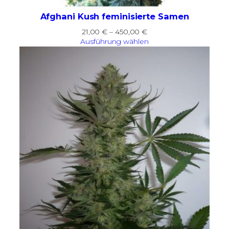
Afghani Kush feminisierte Samen
Preisspanne:
21,00
€
–
450,00
€
21,00 €
Ausführung wählen
bis
450,00 €