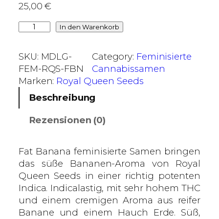
25,00
€
€
b
F
In den Warenkorb
i
a
s
t
SKU:
MDLG-
Category:
Feminisierte
7
B
FEM-RQS-FBN
Cannabissamen
0
a
Marken:
Royal Queen Seeds
,
n
Beschreibung
0
a
0
n
Rezensionen (0)
a
€
–
R
Fat Banana feminisierte Samen bringen
o
das süße Bananen-Aroma von Royal
y
Queen Seeds in einer richtig potenten
a
Indica. Indicalastig, mit sehr hohem THC
l
und einem cremigen Aroma aus reifer
Q
Banane und einem Hauch Erde. Süß,