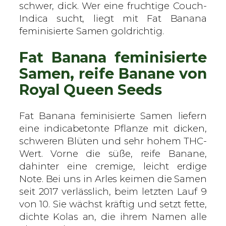
u
schwer, dick. Wer eine fruchtige Couch-
e
Indica sucht, liegt mit Fat Banana
e
feminisierte Samen goldrichtig.
n
Fat Banana feminisierte
S
e
Samen, reife Banane von
e
Royal Queen Seeds
d
s
Fat Banana feminisierte Samen liefern
–
eine indicabetonte Pflanze mit dicken,
f
schweren Blüten und sehr hohem THC-
e
Wert. Vorne die süße, reife Banane,
m
dahinter eine cremige, leicht erdige
i
Note. Bei uns in Arles keimen die Samen
n
seit 2017 verlässlich, beim letzten Lauf 9
i
von 10. Sie wächst kräftig und setzt fette,
s
dichte Kolas an, die ihrem Namen alle
i