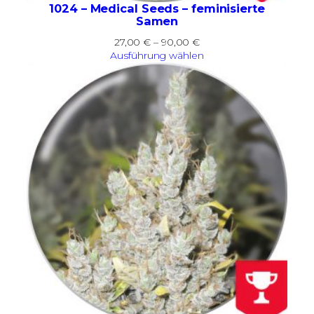
1024 – Medical Seeds – feminisierte
Samen
Preisspanne:
27,00
€
–
90,00
€
27,00 €
Ausführung wählen
bis
90,00 €