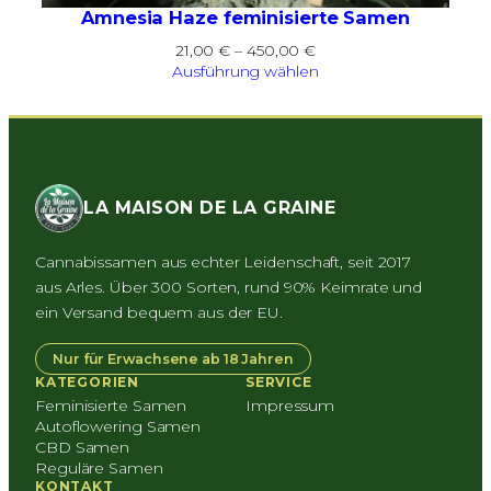
Amnesia Haze feminisierte Samen
Preisspanne:
21,00
€
–
450,00
€
21,00 €
Ausführung wählen
bis
450,00 €
LA MAISON DE LA GRAINE
Cannabissamen aus echter Leidenschaft, seit 2017
aus Arles. Über 300 Sorten, rund 90% Keimrate und
ein Versand bequem aus der EU.
Nur für Erwachsene ab 18 Jahren
KATEGORIEN
SERVICE
Feminisierte Samen
Impressum
Autoflowering Samen
CBD Samen
Reguläre Samen
KONTAKT