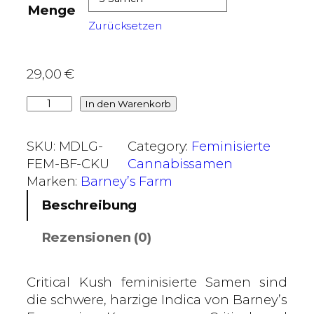
Menge
,
Zurücksetzen
0
0
29,00
€
€
b
C
In den Warenkorb
i
r
s
i
SKU:
MDLG-
Category:
Feminisierte
8
t
FEM-BF-CKU
Cannabissamen
1
i
Marken:
Barney’s Farm
,
c
Beschreibung
0
a
0
l
Rezensionen (0)
K
€
u
s
Critical Kush feminisierte Samen sind
h
die schwere, harzige Indica von Barney’s