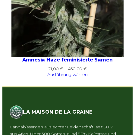
Amnesia Haze feminisierte Samen
Preisspanne:
21,00
€
–
450,00
€
21,00 €
Ausführung wählen
bis
450,00 €
LA MAISON DE LA GRAINE
Cannabissamen aus echter Leidenschaft, seit 2017
aus Arles. Über 300 Sorten, rund 90% Keimrate und