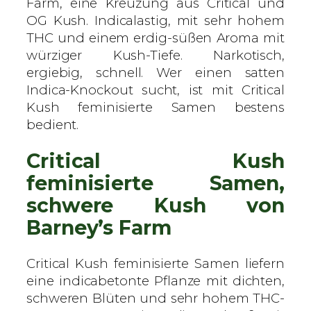
–
Farm, eine Kreuzung aus Critical und
B
OG Kush. Indicalastig, mit sehr hohem
a
THC und einem erdig-süßen Aroma mit
r
würziger Kush-Tiefe. Narkotisch,
n
ergiebig, schnell. Wer einen satten
e
Indica-Knockout sucht, ist mit Critical
y
Kush feminisierte Samen bestens
'
bedient.
s
Critical Kush
F
a
feminisierte Samen,
r
schwere Kush von
m
Barney’s Farm
–
f
e
Critical Kush feminisierte Samen liefern
m
eine indicabetonte Pflanze mit dichten,
i
schweren Blüten und sehr hohem THC-