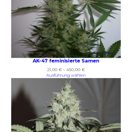
AK-47 feminisierte Samen
Preisspanne:
21,00
€
–
450,00
€
21,00 €
Ausführung wählen
bis
450,00 €