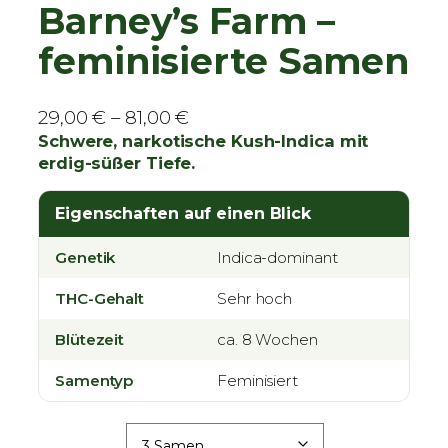
Barney’s Farm –
feminisierte Samen
P
29,00
€
–
81,00
€
r
Schwere, narkotische Kush-Indica mit
erdig-süßer Tiefe.
e
i
Eigenschaften auf einen Blick
s
s
Genetik
Indica-dominant
p
a
THC-Gehalt
Sehr hoch
n
Blütezeit
n
ca. 8 Wochen
e
Samentyp
Feminisiert
:
2
9