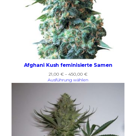
Afghani Kush feminisierte Samen
Preisspanne:
21,00
€
–
450,00
€
21,00 €
Ausführung wählen
bis
450,00 €