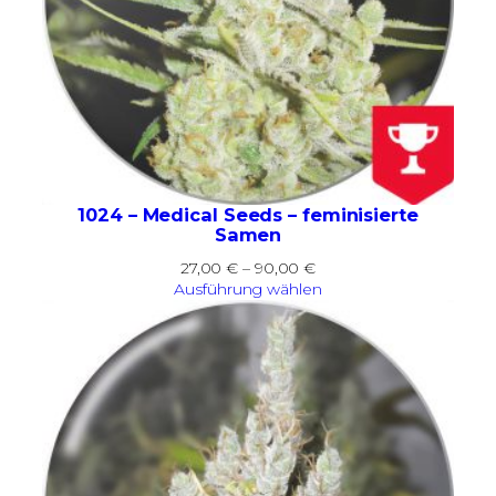
1024 – Medical Seeds – feminisierte
Samen
Preisspanne:
27,00
€
–
90,00
€
27,00 €
Ausführung wählen
bis
90,00 €