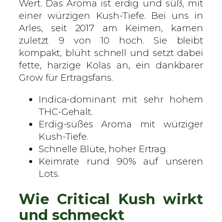
n
Wert. Das Aroma ist erdig und süß, mit
i
einer würzigen Kush-Tiefe. Bei uns in
s
Arles, seit 2017 am Keimen, kamen
i
zuletzt 9 von 10 hoch. Sie bleibt
e
kompakt, blüht schnell und setzt dabei
r
fette, harzige Kolas an, ein dankbarer
t
Grow für Ertragsfans.
e
Indica-dominant mit sehr hohem
S
THC-Gehalt.
a
Erdig-süßes Aroma mit würziger
m
Kush-Tiefe.
e
Schnelle Blüte, hoher Ertrag.
n
Keimrate rund 90% auf unseren
M
Lots.
e
n
Wie Critical Kush wirkt
g
e
und schmeckt