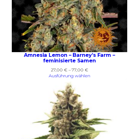
Amnesia Lemon – Barney’s Farm –
feminisierte Samen
Preisspanne:
27,00
€
–
77,00
€
27,00 €
Ausführung wählen
bis
77,00 €