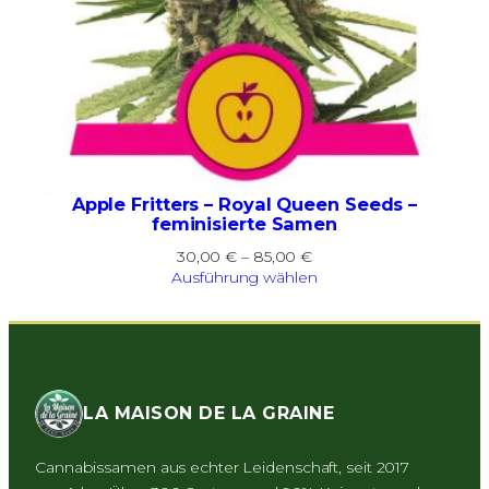
Apple Fritters – Royal Queen Seeds –
feminisierte Samen
Preisspanne:
30,00
€
–
85,00
€
30,00 €
Ausführung wählen
bis
85,00 €
LA MAISON DE LA GRAINE
Cannabissamen aus echter Leidenschaft, seit 2017