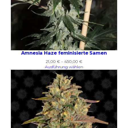
Amnesia Haze feminisierte Samen
Preisspanne:
21,00
€
–
450,00
€
21,00 €
Ausführung wählen
bis
450,00 €