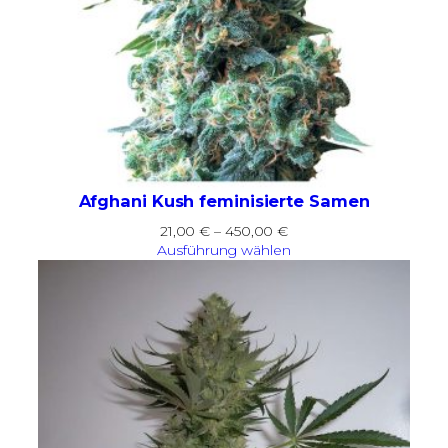
Afghani Kush feminisierte Samen
Preisspanne:
21,00
€
–
450,00
€
21,00 €
Ausführung wählen
bis
450,00 €