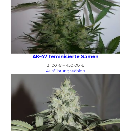
AK-47 feminisierte Samen
Preisspanne:
21,00
€
–
450,00
€
21,00 €
Ausführung wählen
bis
450,00 €