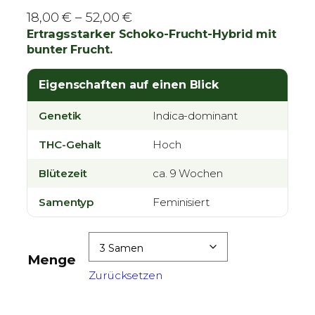
P
18,00
€
–
52,00
€
r
Ertragsstarker Schoko-Frucht-Hybrid mit
bunter Frucht.
e
i
Eigenschaften auf einen Blick
s
s
Genetik
Indica-dominant
p
a
THC-Gehalt
Hoch
n
Blütezeit
n
ca. 9 Wochen
e
Samentyp
Feminisiert
:
1
8
Menge
,
Zurücksetzen
0
0