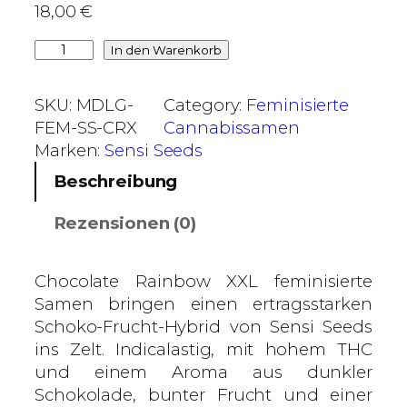
18,00
€
€
b
C
In den Warenkorb
i
h
s
o
SKU:
MDLG-
Category:
Feminisierte
5
c
FEM-SS-CRX
Cannabissamen
2
o
Marken:
Sensi Seeds
,
l
Beschreibung
0
a
0
t
Rezensionen (0)
e
€
R
a
Chocolate Rainbow XXL feminisierte
i
Samen bringen einen ertragsstarken
n
Schoko-Frucht-Hybrid von Sensi Seeds
b
ins Zelt. Indicalastig, mit hohem THC
o
und einem Aroma aus dunkler
w
Schokolade, bunter Frucht und einer