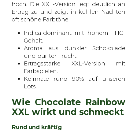
i
hoch. Die XXL-Version legt deutlich an
n
Ertrag zu und zeigt in kühlen Nächten
i
oft schöne Farbtöne.
s
Indica-dominant mit hohem THC-
i
Gehalt.
e
Aroma aus dunkler Schokolade
r
und bunter Frucht.
t
Ertragsstarke XXL-Version mit
e
Farbspielen.
S
Keimrate rund 90% auf unseren
a
Lots.
m
e
Wie Chocolate Rainbow
n
M
XXL wirkt und schmeckt
e
n
Rund und kräftig
g