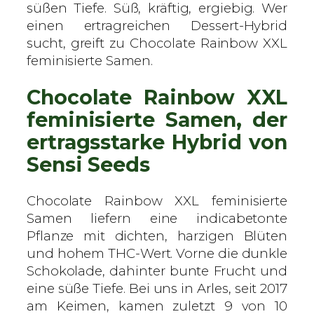
X
süßen Tiefe. Süß, kräftig, ergiebig. Wer
X
einen ertragreichen Dessert-Hybrid
L
sucht, greift zu Chocolate Rainbow XXL
–
feminisierte Samen.
S
Chocolate Rainbow XXL
e
n
feminisierte Samen, der
s
ertragsstarke Hybrid von
i
Sensi Seeds
S
e
e
Chocolate Rainbow XXL feminisierte
d
Samen liefern eine indicabetonte
s
Pflanze mit dichten, harzigen Blüten
–
und hohem THC-Wert. Vorne die dunkle
f
Schokolade, dahinter bunte Frucht und
e
eine süße Tiefe. Bei uns in Arles, seit 2017
m
am Keimen, kamen zuletzt 9 von 10