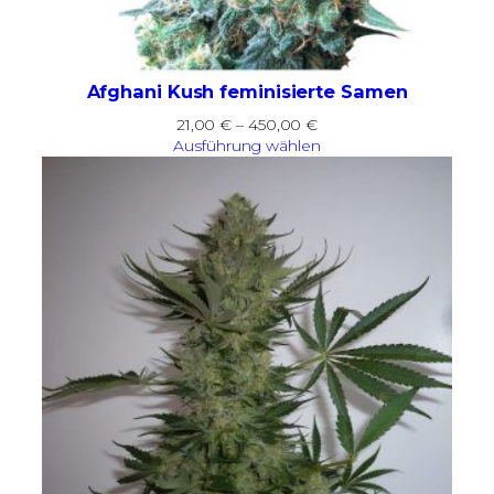
Afghani Kush feminisierte Samen
Preisspanne:
21,00
€
–
450,00
€
21,00 €
Ausführung wählen
bis
450,00 €