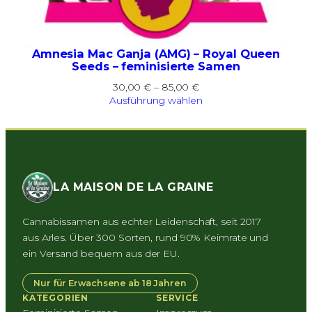
Amnesia Mac Ganja (AMG) – Royal Queen
Seeds – feminisierte Samen
Preisspanne:
30,00
€
–
85,00
€
30,00 €
Ausführung wählen
bis
85,00 €
LA MAISON DE LA GRAINE
Cannabissamen aus echter Leidenschaft, seit 2017
aus Arles. Über 300 Sorten, rund 90% Keimrate und
ein Versand bequem aus der EU.
Nur für Erwachsene ab 18 Jahren
KATEGORIEN
SERVICE