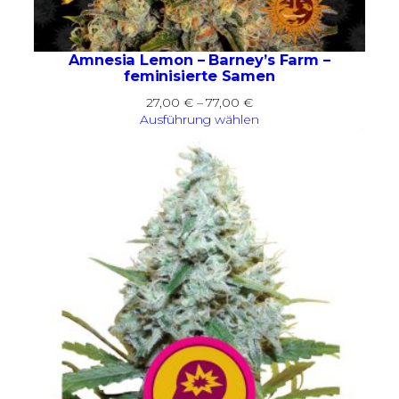
Amnesia Lemon – Barney’s Farm –
feminisierte Samen
Preisspanne:
27,00
€
–
77,00
€
27,00 €
Ausführung wählen
bis
77,00 €