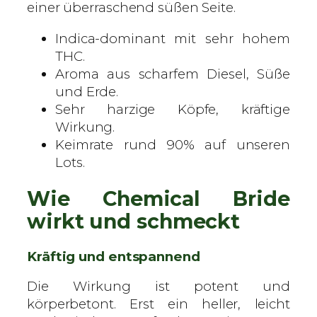
s
einer überraschend süßen Seite.
i
Indica-dominant mit sehr hohem
e
THC.
r
Aroma aus scharfem Diesel, Süße
t
und Erde.
e
Sehr harzige Köpfe, kräftige
S
Wirkung.
a
Keimrate rund 90% auf unseren
m
Lots.
e
n
Wie Chemical Bride
M
e
wirkt und schmeckt
n
g
Kräftig und entspannend
e
Die Wirkung ist potent und
körperbetont. Erst ein heller, leicht