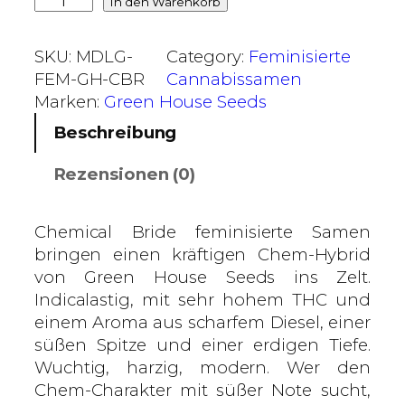
C
In den Warenkorb
i
h
s
e
SKU:
MDLG-
Category:
Feminisierte
7
m
FEM-GH-CBR
Cannabissamen
5
i
Marken:
Green House Seeds
,
c
Beschreibung
0
a
0
l
Rezensionen (0)
B
€
r
i
Chemical Bride feminisierte Samen
d
bringen einen kräftigen Chem-Hybrid
e
von Green House Seeds ins Zelt.
–
Indicalastig, mit sehr hohem THC und
G
einem Aroma aus scharfem Diesel, einer
r
süßen Spitze und einer erdigen Tiefe.
e
Wuchtig, harzig, modern. Wer den
e
Chem-Charakter mit süßer Note sucht,