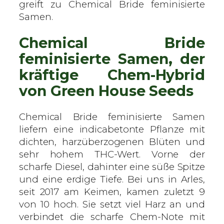
n
greift zu Chemical Bride feminisierte
H
Samen.
o
Chemical Bride
u
s
feminisierte Samen, der
e
kräftige Chem-Hybrid
S
von Green House Seeds
e
e
d
Chemical Bride feminisierte Samen
s
liefern eine indicabetonte Pflanze mit
–
dichten, harzüberzogenen Blüten und
f
sehr hohem THC-Wert. Vorne der
e
scharfe Diesel, dahinter eine süße Spitze
m
und eine erdige Tiefe. Bei uns in Arles,
i
seit 2017 am Keimen, kamen zuletzt 9
n
von 10 hoch. Sie setzt viel Harz an und
i
verbindet die scharfe Chem-Note mit