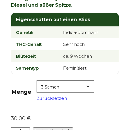
Diesel und süßer Spitze.
e
i
Eigenschaften auf einen Blick
s
s
Genetik
Indica-dominant
p
a
THC-Gehalt
Sehr hoch
n
Blütezeit
n
ca. 9 Wochen
e
Samentyp
Feminisiert
:
3
0
Menge
,
Zurücksetzen
0
0
30,00
€
€
b