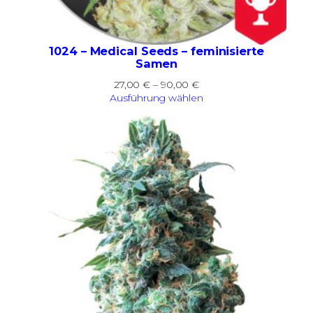
1024 – Medical Seeds – feminisierte
Samen
Preisspanne:
27,00
€
–
90,00
€
27,00 €
Ausführung wählen
bis
90,00 €