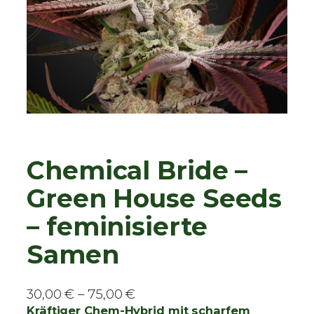
Chemical Bride –
Green House Seeds
– feminisierte
Samen
P
30,00
€
–
75,00
€
r
Kräftiger Chem-Hybrid mit scharfem