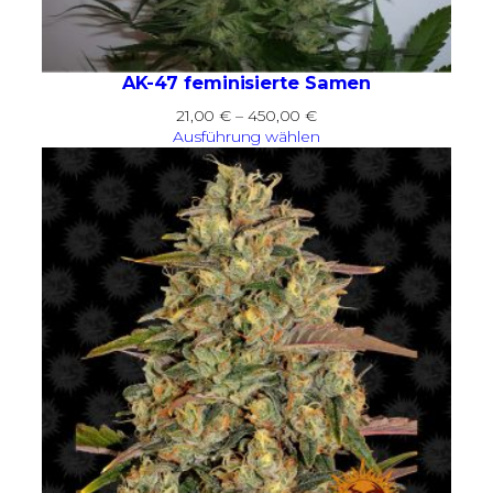
AK-47 feminisierte Samen
Preisspanne:
21,00
€
–
450,00
€
21,00 €
Ausführung wählen
bis
450,00 €