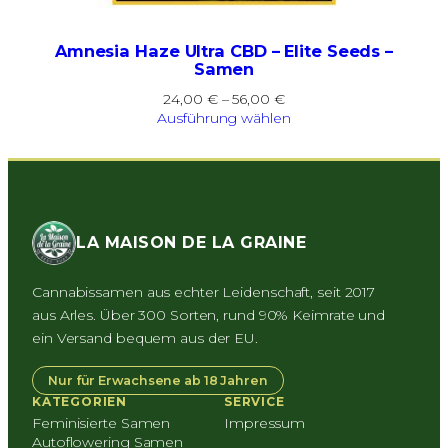
Amnesia Haze Ultra CBD – Elite Seeds –
Samen
Preisspanne:
24,00
€
–
56,00
€
24,00 €
Ausführung wählen
bis
56,00 €
LA MAISON DE LA GRAINE
Cannabissamen aus echter Leidenschaft, seit 2017
aus Arles. Über 300 Sorten, rund 90% Keimrate und
ein Versand bequem aus der EU.
Nur für Erwachsene ab 18 Jahren
KATEGORIEN
SERVICE
Feminisierte Samen
Impressum
Autoflowering Samen