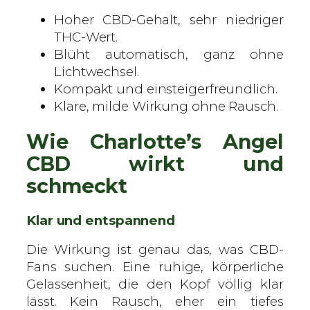
n
Hoher CBD-Gehalt, sehr niedriger
–
THC-Wert.
S
Blüht automatisch, ganz ohne
a
Lichtwechsel.
m
Kompakt und einsteigerfreundlich.
e
Klare, milde Wirkung ohne Rausch.
n
M
Wie Charlotte’s Angel
e
CBD wirkt und
n
g
schmeckt
e
Klar und entspannend
Die Wirkung ist genau das, was CBD-
Fans suchen. Eine ruhige, körperliche
Gelassenheit, die den Kopf völlig klar
lässt. Kein Rausch, eher ein tiefes