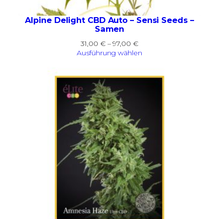
Alpine Delight CBD Auto – Sensi Seeds –
Samen
Preisspanne:
31,00
€
–
97,00
€
31,00 €
Ausführung wählen
bis
97,00 €