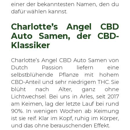
B
einer der bekanntesten Namen, den du
D
dafür wählen kannst.
A
Charlotte’s Angel CBD
u
t
Auto Samen, der CBD-
o
Klassiker
–
D
Charlotte’s Angel CBD Auto Samen von
u
Dutch Passion liefern eine
t
selbstblühende Pflanze mit hohem
c
CBD-Anteil und sehr niedrigem THC. Sie
h
blüht nach Alter, ganz ohne
P
Lichtwechsel. Bei uns in Arles, seit 2017
a
am Keimen, lag der letzte Lauf bei rund
s
90%. In wenigen Wochen ab Keimung
s
ist sie reif. Klar im Kopf, ruhig im Körper,
i
und das ohne berauschenden Effekt.
o