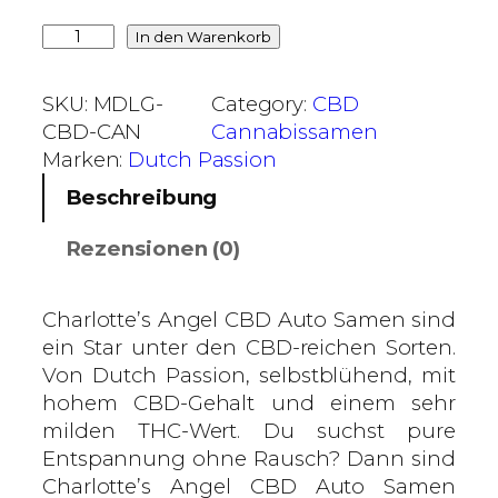
€
C
In den Warenkorb
b
h
i
a
SKU:
MDLG-
Category:
CBD
s
r
CBD-CAN
Cannabissamen
7
l
Marken:
Dutch Passion
9
o
,
Beschreibung
t
0
t
Rezensionen (0)
0
e
'
€
s
Charlotte’s Angel CBD Auto Samen sind
A
ein Star unter den CBD-reichen Sorten.
n
Von Dutch Passion, selbstblühend, mit
g
hohem CBD-Gehalt und einem sehr
e
milden THC-Wert. Du suchst pure
l
Entspannung ohne Rausch? Dann sind
C
Charlotte’s Angel CBD Auto Samen