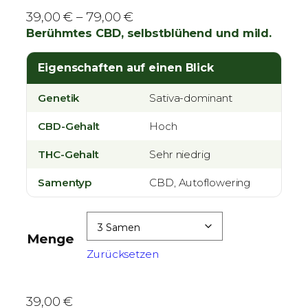
P
39,00
€
–
79,00
€
r
Berühmtes CBD, selbstblühend und mild.
e
i
Eigenschaften auf einen Blick
s
Genetik
Sativa-dominant
s
p
CBD-Gehalt
Hoch
a
n
THC-Gehalt
Sehr niedrig
n
Samentyp
CBD, Autoflowering
e
:
3
Menge
9
Zurücksetzen
,
0
0
39,00
€