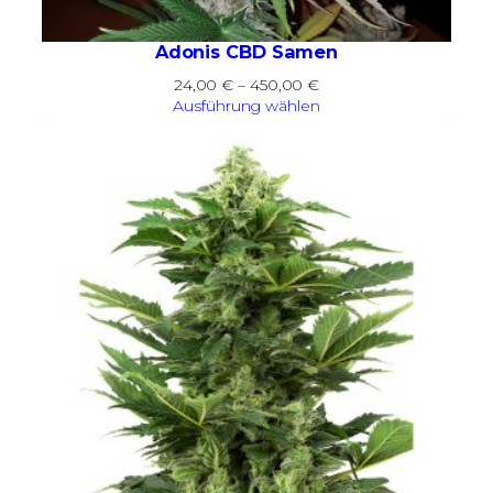
Adonis CBD Samen
Preisspanne:
24,00
€
–
450,00
€
24,00 €
Ausführung wählen
bis
450,00 €