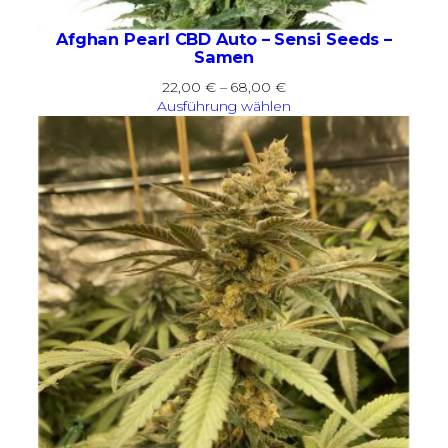
Afghan Pearl CBD Auto – Sensi Seeds –
Samen
Preisspanne:
22,00
€
–
68,00
€
22,00 €
Ausführung wählen
bis
68,00 €