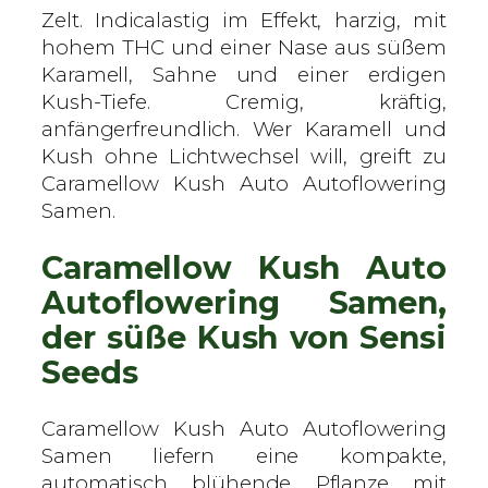
h
Zelt. Indicalastig im Effekt, harzig, mit
A
hohem THC und einer Nase aus süßem
u
Karamell, Sahne und einer erdigen
t
Kush-Tiefe. Cremig, kräftig,
o
anfängerfreundlich. Wer Karamell und
–
Kush ohne Lichtwechsel will, greift zu
S
Caramellow Kush Auto Autoflowering
e
Samen.
n
Caramellow Kush Auto
s
i
Autoflowering Samen,
S
der süße Kush von Sensi
e
Seeds
e
d
s
Caramellow Kush Auto Autoflowering
–
Samen liefern eine kompakte,
A
automatisch blühende Pflanze mit