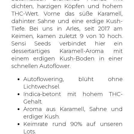
u
dichten, harzigen Köpfen und hohem
t
THC-Wert. Vorne das süße Karamell,
o
dahinter Sahne und eine erdige Kush-
f
Tiefe. Bei uns in Arles, seit 2017 am
l
Keimen, kamen zuletzt 9 von 10 hoch.
o
Sensi Seeds verbindet hier ein
w
dessertartiges Karamell-Aroma mit
e
einem erdigen Kush-Boden in einer
r
schnellen Autoflower.
i
Autoflowering, blüht ohne
n
Lichtwechsel.
g
Indica-betont mit hohem THC-
S
Gehalt.
a
Aroma aus Karamell, Sahne und
m
erdiger Kush.
e
Keimrate rund 90% auf unseren
n
Lots.
M