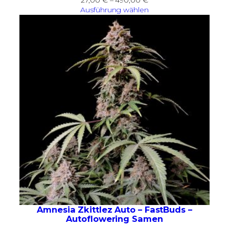
27,00
€
–
490,00
€
27,00 €
Ausführung wählen
bis
490,00 €
Amnesia Zkittlez Auto – FastBuds –
Autoflowering Samen