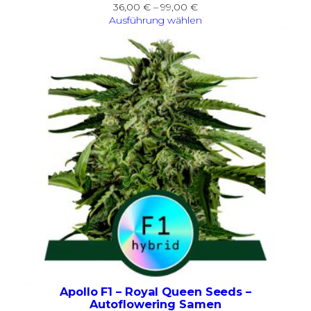
Preisspanne:
36,00
€
–
99,00
€
36,00 €
Ausführung wählen
bis
99,00 €
Apollo F1 – Royal Queen Seeds –
Autoflowering Samen