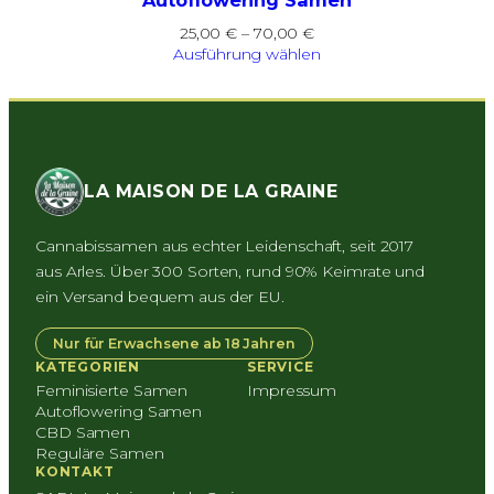
Autoflowering Samen
Preisspanne:
25,00
€
–
70,00
€
25,00 €
Ausführung wählen
bis
70,00 €
LA MAISON DE LA GRAINE
Cannabissamen aus echter Leidenschaft, seit 2017
aus Arles. Über 300 Sorten, rund 90% Keimrate und
ein Versand bequem aus der EU.
Nur für Erwachsene ab 18 Jahren
KATEGORIEN
SERVICE
Feminisierte Samen
Impressum
Autoflowering Samen
CBD Samen
Reguläre Samen
KONTAKT