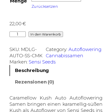
Menge
0
Zurücksetzen
€
b
22,00
€
i
C
In den Warenkorb
s
a
6
r
5
SKU:
MDLG-
Category:
Autoflowering
a
,
AUTO-SS-CMK
Cannabissamen
m
0
Marken:
Sensi Seeds
e
0
Beschreibung
l
l
€
Rezensionen (0)
o
w
K
Caramellow Kush Auto Autoflowering
u
Samen bringen einen karamellig-süßen
s
Kush als Autoflower von Sensi Seeds ins