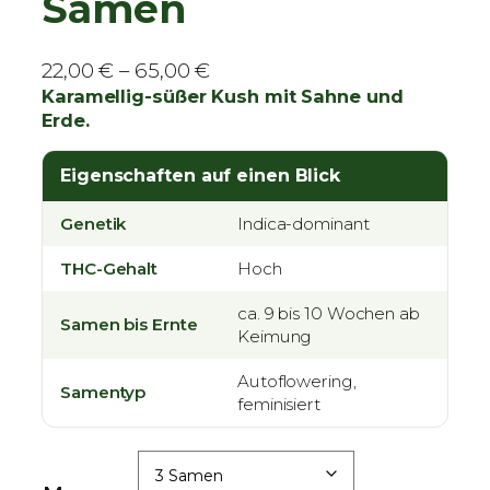
Samen
P
22,00
€
–
65,00
€
r
Karamellig-süßer Kush mit Sahne und
Erde.
e
i
Eigenschaften auf einen Blick
s
s
Genetik
Indica-dominant
p
a
THC-Gehalt
Hoch
n
n
ca. 9 bis 10 Wochen ab
Samen bis Ernte
Keimung
e
:
Autoflowering,
Samentyp
2
feminisiert
2
,
0