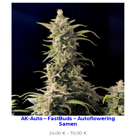
AK-Auto – FastBuds – Autoflowering
Samen
Preisspanne:
24,00
€
–
70,00
€