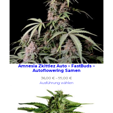
Amnesia Zkittlez Auto – FastBuds –
Autoflowering Samen
Preisspanne:
36,00
€
–
99,00
€
36,00 €
Ausführung wählen
bis
99,00 €