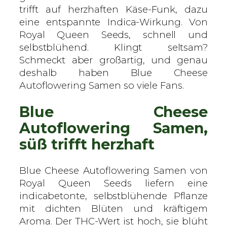
y
trifft auf herzhaften Käse-Funk, dazu
a
eine entspannte Indica-Wirkung. Von
l
Royal Queen Seeds, schnell und
Q
selbstblühend. Klingt seltsam?
u
Schmeckt aber großartig, und genau
e
deshalb haben Blue Cheese
e
Autoflowering Samen so viele Fans.
n
Blue Cheese
S
e
Autoflowering Samen,
e
süß trifft herzhaft
d
s
Blue Cheese Autoflowering Samen von
–
Royal Queen Seeds liefern eine
A
indicabetonte, selbstblühende Pflanze
u
mit dichten Blüten und kräftigem
t
Aroma. Der THC-Wert ist hoch, sie blüht
o