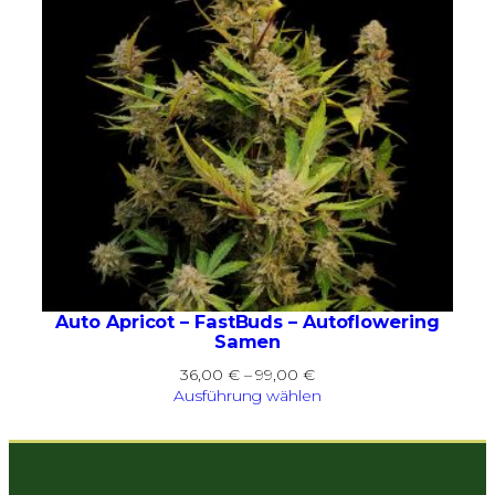
Auto Apricot – FastBuds – Autoflowering
Samen
Preisspanne:
36,00
€
–
99,00
€
36,00 €
Ausführung wählen
bis
99,00 €