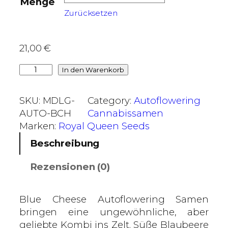
Menge
0
Zurücksetzen
€
b
21,00
€
i
B
In den Warenkorb
s
l
3
u
9
SKU:
MDLG-
Category:
Autoflowering
e
2
AUTO-BCH
Cannabissamen
C
,
Marken:
Royal Queen Seeds
h
0
Beschreibung
e
0
e
Rezensionen (0)
s
€
e
–
Blue Cheese Autoflowering Samen
R
bringen eine ungewöhnliche, aber
o
geliebte Kombi ins Zelt. Süße Blaubeere