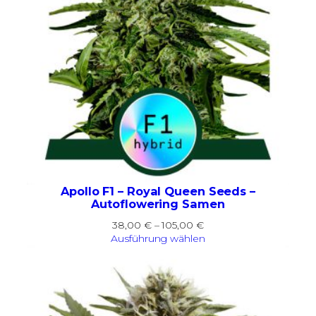
Apollo F1 – Royal Queen Seeds –
Autoflowering Samen
Preisspanne:
38,00
€
–
105,00
€
38,00 €
Ausführung wählen
bis
105,00 €