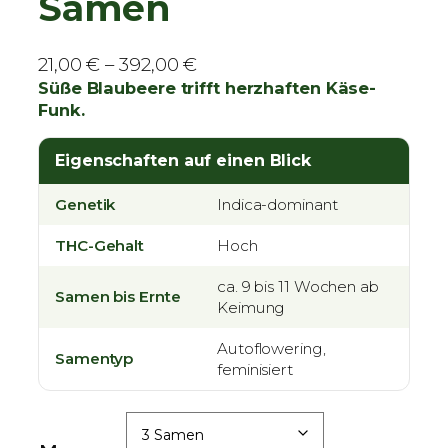
Samen
P
21,00
€
–
392,00
€
r
Süße Blaubeere trifft herzhaften Käse-
Funk.
e
i
Eigenschaften auf einen Blick
s
s
Genetik
Indica-dominant
p
a
THC-Gehalt
Hoch
n
n
ca. 9 bis 11 Wochen ab
Samen bis Ernte
Keimung
e
:
Autoflowering,
Samentyp
2
feminisiert
1
,
0