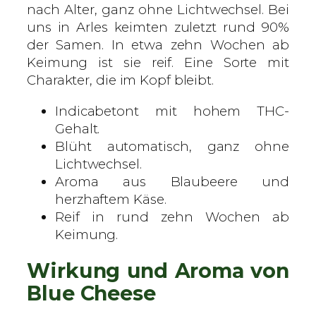
nach Alter, ganz ohne Lichtwechsel. Bei
f
uns in Arles keimten zuletzt rund 90%
l
der Samen. In etwa zehn Wochen ab
o
Keimung ist sie reif. Eine Sorte mit
w
Charakter, die im Kopf bleibt.
e
r
Indicabetont mit hohem THC-
i
Gehalt.
n
Blüht automatisch, ganz ohne
g
Lichtwechsel.
S
Aroma aus Blaubeere und
a
herzhaftem Käse.
m
Reif in rund zehn Wochen ab
e
Keimung.
n
M
Wirkung und Aroma von
e
Blue Cheese
n
g