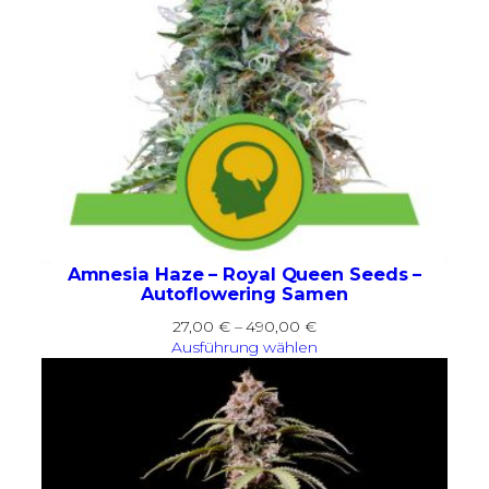
Amnesia Haze – Royal Queen Seeds –
Autoflowering Samen
Preisspanne:
27,00
€
–
490,00
€
27,00 €
Ausführung wählen
bis
490,00 €