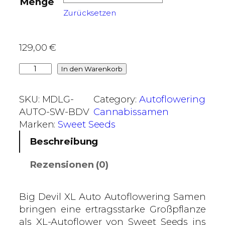
Menge
0
Zurücksetzen
€
b
129,00
€
i
B
In den Warenkorb
s
i
4
g
5
SKU:
MDLG-
Category:
Autoflowering
D
0
AUTO-SW-BDV
Cannabissamen
e
,
Marken:
Sweet Seeds
v
0
Beschreibung
i
0
l
Rezensionen (0)
X
€
L
A
Big Devil XL Auto Autoflowering Samen
u
bringen eine ertragsstarke Großpflanze
t
als XL-Autoflower von Sweet Seeds ins