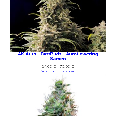
AK-Auto – FastBuds – Autoflowering
Samen
Preisspanne:
24,00
€
–
70,00
€
24,00 €
Ausführung wählen
bis
70,00 €