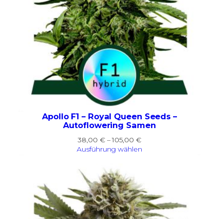
Apollo F1 – Royal Queen Seeds –
Autoflowering Samen
Preisspanne:
38,00
€
–
105,00
€
38,00 €
Ausführung wählen
bis
105,00 €