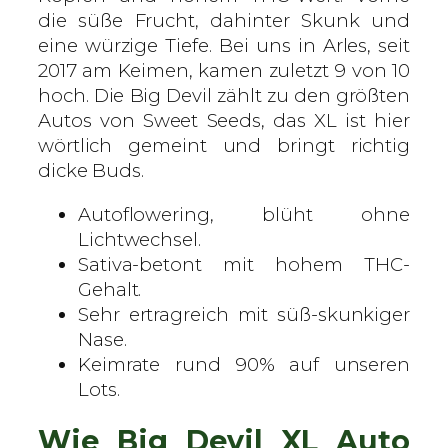
l
die süße Frucht, dahinter Skunk und
o
eine würzige Tiefe. Bei uns in Arles, seit
w
2017 am Keimen, kamen zuletzt 9 von 10
e
hoch. Die Big Devil zählt zu den größten
r
Autos von Sweet Seeds, das XL ist hier
i
wörtlich gemeint und bringt richtig
n
dicke Buds.
g
Autoflowering, blüht ohne
S
Lichtwechsel.
a
Sativa-betont mit hohem THC-
m
Gehalt.
e
Sehr ertragreich mit süß-skunkiger
n
Nase.
M
Keimrate rund 90% auf unseren
e
Lots.
n
g
Wie Big Devil XL Auto
e