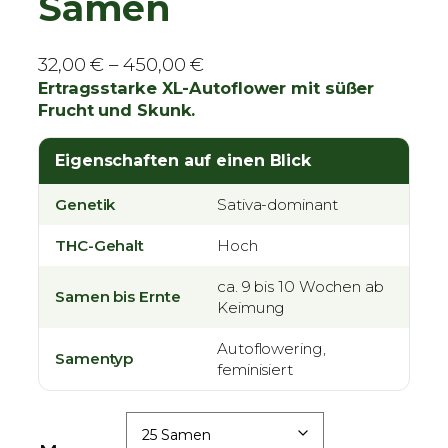
Samen
P
32,00
€
–
450,00
€
r
Ertragsstarke XL-Autoflower mit süßer
Frucht und Skunk.
e
i
Eigenschaften auf einen Blick
s
s
Genetik
Sativa-dominant
p
a
THC-Gehalt
Hoch
n
n
ca. 9 bis 10 Wochen ab
Samen bis Ernte
Keimung
e
:
Autoflowering,
Samentyp
3
feminisiert
2
,
0