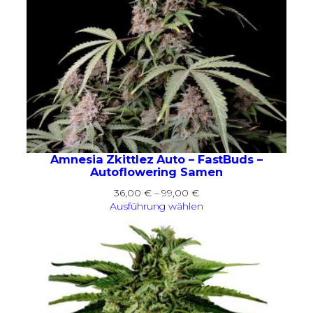
Amnesia Zkittlez Auto – FastBuds –
Autoflowering Samen
Preisspanne:
36,00
€
–
99,00
€
36,00 €
Ausführung wählen
bis
99,00 €