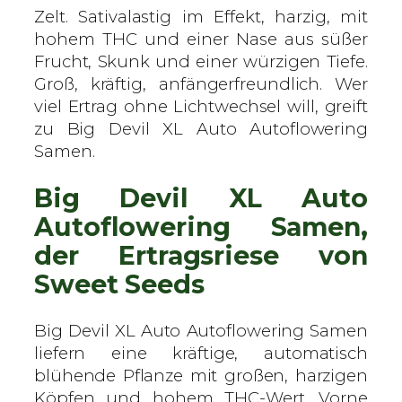
o
Zelt. Sativalastig im Effekt, harzig, mit
–
hohem THC und einer Nase aus süßer
S
Frucht, Skunk und einer würzigen Tiefe.
w
Groß, kräftig, anfängerfreundlich. Wer
e
viel Ertrag ohne Lichtwechsel will, greift
e
zu Big Devil XL Auto Autoflowering
t
Samen.
S
Big Devil XL Auto
e
e
Autoflowering Samen,
d
der Ertragsriese von
s
Sweet Seeds
–
A
u
Big Devil XL Auto Autoflowering Samen
t
liefern eine kräftige, automatisch
o
blühende Pflanze mit großen, harzigen
f
Köpfen und hohem THC-Wert. Vorne